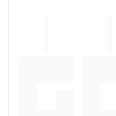
ANNUUS (SUNFLOWER) SEED WAX, MANGIFERA INDIC
PROPANEDIOL, XYLITYLGLUCOSIDE, 1,2-HEXANEDIOL
SATIVA SEED OIL, SODIUM CARBOXYMETHYL BETA-G
BEHENYL ALCOHOL, XANTHAN GUM, CETEARYL GLUCO
DEHYDROACETATE, CITRIC ACID.
*ingrédients issus de l'agriculture biologique