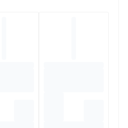
ARBOXYMETHYL STARCH, TAPIOCA STARCH,
LOWER EXTRACT, SODIUM HYALURONATE, NIGELLA
STEAROYL GLUTAMATE, ARACHIDYL ALCOHOL,
PHEROL, SODIUM PHYTATE, O-CYMEN-5-OL, SODIUM