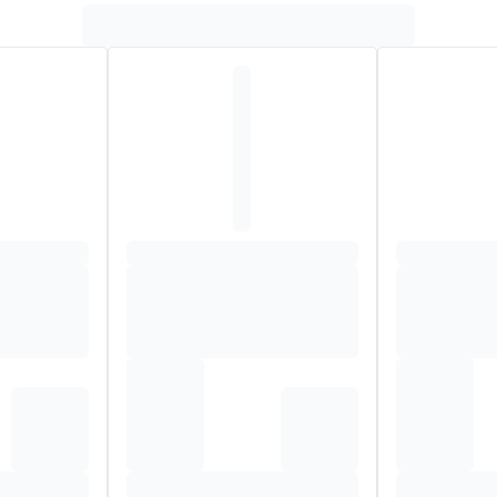
A (MANGO) SEED BUTTER, MYRISTYL MYRISTATE, SODIUM C
, ANHYDROXYLITOL, XYLITOL, GLUCOSE, NYMPHAEA ALBA F
LUCAN, ALOE BARBADENSIS LEAF JUICE POWDER*, SODIUM 
SIDE, ARACHIDYL GLUCOSIDE, PARFUM (FRAGRANCE), TOCO