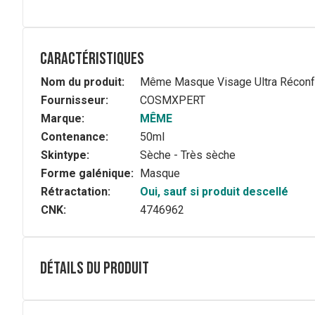
Caractéristiques
Nom du produit:
Même Masque Visage Ultra Réconf
Fournisseur:
COSMXPERT
Marque:
MÊME
Contenance:
50ml
Skintype:
Sèche - Très sèche
Forme galénique:
Masque
Rétractation:
Oui, sauf si produit descellé
CNK:
4746962
Détails du produit
Composition
AQUA (WATER), GLYCERIN, COCO-CAPRYLATE/CAPRAT