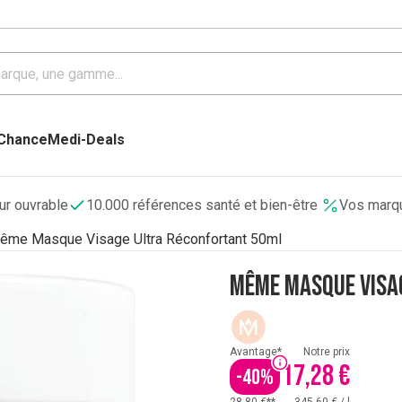
 Chance
Medi-Deals
our ouvrable
10.000 références santé et bien-être
Vos marqu
ême Masque Visage Ultra Réconfortant 50ml
Même Masque Visa
Avantage*
Notre prix
17,28 €
-
40
%