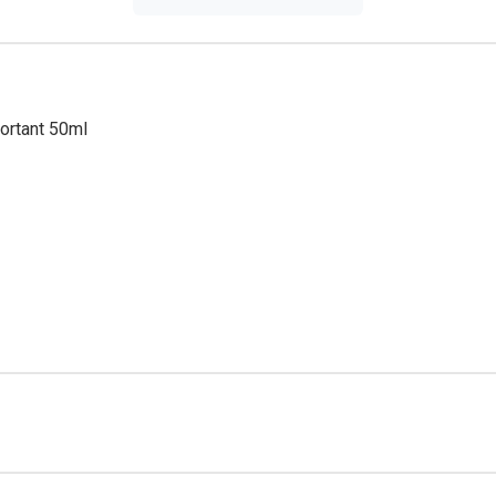
ortant 50ml
E, LIMNANTHES ALBA (MEADOWFOAM) SEED OIL, CETEARYL A