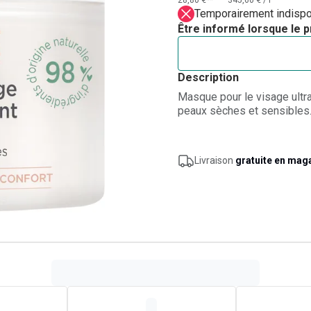
28,80 €**
345,60 €
/
l
Temporairement indispo
Être informé lorsque le p
Description
Masque pour le visage ultra-
peaux sèches et sensibles
Livraison
gratuite en mag