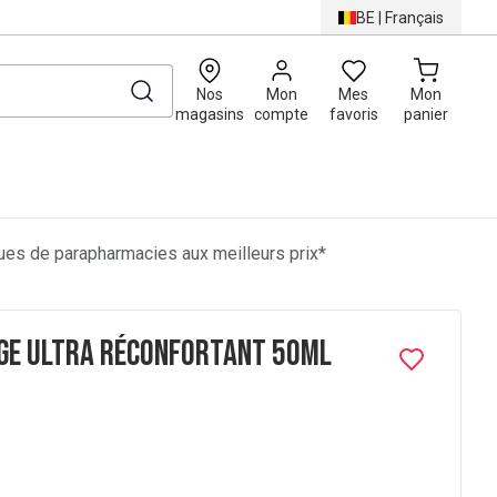
BE
|
Français
0
Nos
Mon
Mes
Mon
magasins
compte
favoris
panier
es de parapharmacies aux meilleurs prix*
ge Ultra Réconfortant 50ml