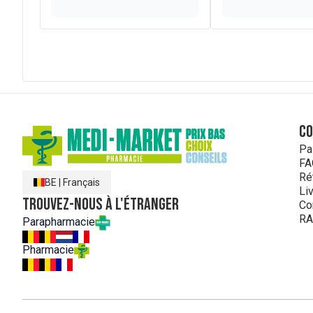
C
Pa
FA
Ré
BE
|
Français
Li
Trouvez-nous à l'étranger
Co
RA
Parapharmacie
Pharmacie