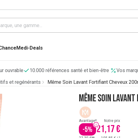
 Chance
Medi-Deals
our ouvrable
10.000 références santé et bien-être
Vos marqu
itifs et regénérants
Même Soin Lavant Fortifiant Cheveux 200
Même Soin Lavant 
Avantage*
Notre prix
21,17 €
-
5
%