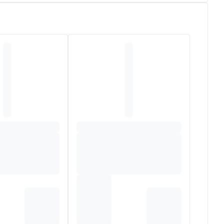
r prendre soin des cheveux qui repoussent après une
 type de cheveux, dont les cheveux les plus secs, fragiles
ux tout en respectant les peaux sensibles. Plus qu'un
ef : ils sont plus beaux !
 ou thérapies ciblées. Il apporte les éléments
in capillaire n'alourdit pas vos cheveux et grâce à lui,
arfaitement vos cheveux en douceur.
Vous pouvez donc
ce à sa formulation ultra douce !
AMATE
,
CAPRYLYL/CAPRYL GLUCOSIDE
,
PANTHENOL
ACT
,
TROPAEOLUM MAJUS EXTRACT
,
HYDROLYZED
CID
,
SODIUM CHLORIDE
,
TOCOPHEROL
,
POTASSIUM