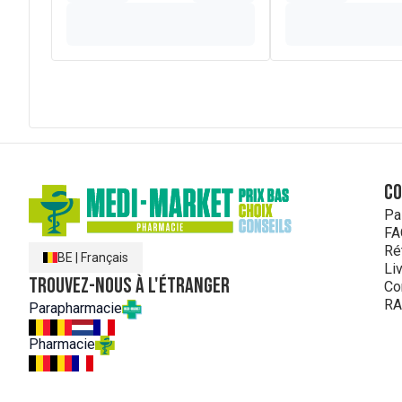
SORBATE
,
SODIUM BENZOATE
,
SODIUM HYDROXIDE
* Ingrédients issus de l'agriculture biologique
C
Pa
FA
Ré
BE
|
Français
Li
Trouvez-nous à l'étranger
Co
RA
Parapharmacie
Pharmacie