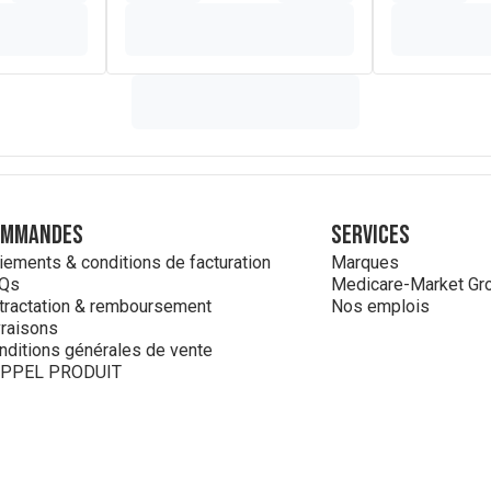
,
SORBIC ACID
ommandes
Services
iements & conditions de facturation
Marques
Qs
Medicare-Market Gr
tractation & remboursement
Nos emplois
vraisons
nditions générales de vente
PPEL PRODUIT