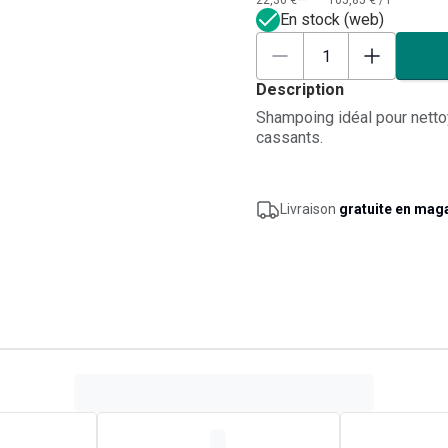
22,30 €**
105,85 €
/
l
En stock (web)
Description
Shampoing idéal pour nettoye
cassants.
Livraison
gratuite en mag