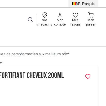
BE
|
Français
0
Nos
Mon
Mes
Mon
magasins
compte
favoris
panier
es de parapharmacies aux meilleurs prix*
ml
Fortifiant Cheveux 200ml