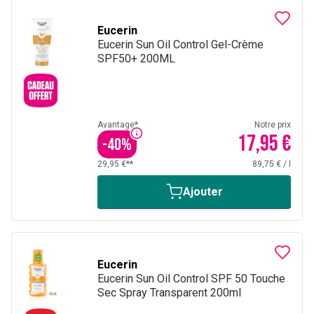
Eucerin
Eucerin Sun Oil Control Gel-Crème
SPF50+ 200ML
Avantage*
Notre prix
17,95 €
-
40
%
29,95 €**
89,75 €
/
l
Ajouter
Eucerin
Eucerin Sun Oil Control SPF 50 Touche
Sec Spray Transparent 200ml