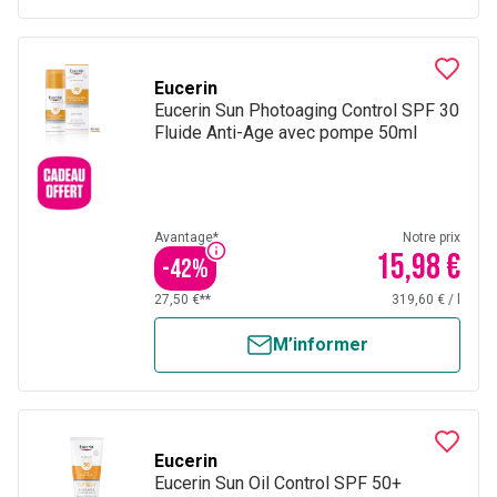
Eucerin
Eucerin Sun Photoaging Control SPF 30
Fluide Anti-Age avec pompe 50ml
Avantage*
Notre prix
15,98 €
-
42
%
27,50 €**
319,60 €
/
l
M’informer
Eucerin
Eucerin Sun Oil Control SPF 50+