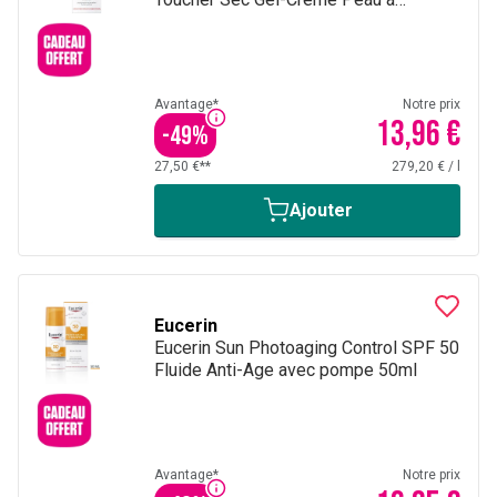
Imperfections et Grasse avec pompe
50ml
Avantage*
Notre prix
13,96 €
-
49
%
27,50 €**
279,20 €
/
l
Ajouter
Eucerin
Eucerin Sun Photoaging Control SPF 50
Fluide Anti-Age avec pompe 50ml
Avantage*
Notre prix