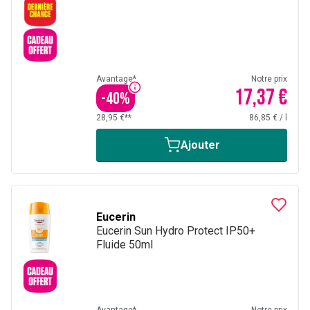
Avantage*
Notre prix
17,37 €
-
40
%
28,95 €**
86,85 €
/
l
Ajouter
Eucerin
Eucerin Sun Hydro Protect IP50+
Fluide 50ml