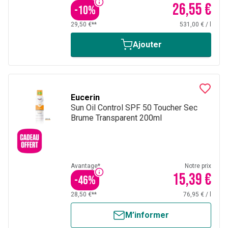
26,55 €
-
10
%
29,50 €**
531,00 €
/
l
Ajouter
Eucerin
Sun Oil Control SPF 50 Toucher Sec
Brume Transparent 200ml
Avantage*
Notre prix
15,39 €
-
46
%
28,50 €**
76,95 €
/
l
M’informer