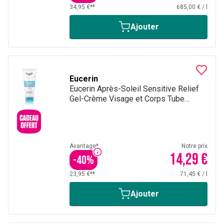
34,95 €**
685,00 €
/
l
Ajouter
Eucerin
Eucerin Après-Soleil Sensitive Relief
Gel-Crème Visage et Corps Tube
200ml
Avantage*
Notre prix
14,29 €
-
40
%
23,95 €**
71,45 €
/
l
Ajouter