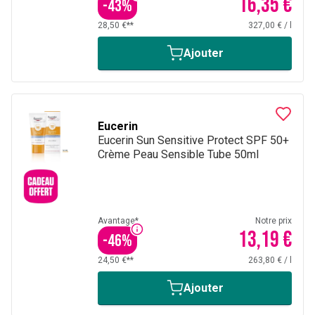
16,35 €
-
43
%
28,50 €**
327,00 €
/
l
Ajouter
Eucerin
Eucerin Sun Sensitive Protect SPF 50+
Crème Peau Sensible Tube 50ml
Avantage*
Notre prix
13,19 €
-
46
%
24,50 €**
263,80 €
/
l
Ajouter