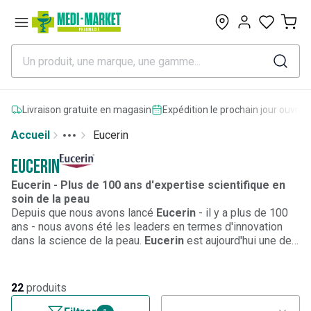
0
Livraison gratuite en magasin
Expédition le prochain jour ouvrab
Accueil
Eucerin
Toggle menu
More
Eucerin
Eucerin - Plus de 100 ans d'expertise scientifique en
soin de la peau
Depuis que nous avons lancé
Eucerin
- il y a plus de 100
ans - nous avons été les leaders en termes d'innovation
dans la science de la peau.
Eucerin
est aujourd'hui une des
marques dermo-cosmétiques les plus fiables du monde,
soutenue et recommandée par les dermatologues et les
pharmaciens pour garder une peau belle et en pleine santé.
22
produits
Notre expertise et notre énergie est concentrée sur le fait
de vous donner accès aux meilleurs produits de soin de la