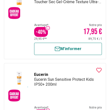
Toucher Sec Gel-Crème Texture Ultra-
Légère 200ml
Avantage*
Notre prix
17,95 €
-
40
%
29,95 €**
89,75 €
/
l
M’informer
Eucerin
Eucerin Sun Sensitive Protect Kids
IP50+ 200ml
Avantage*
Notre prix