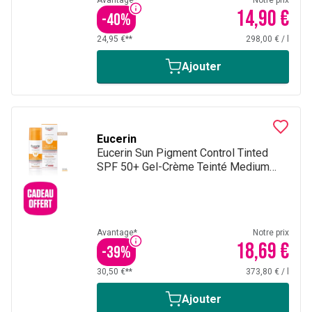
Avantage*
Notre prix
14,90 €
-
40
%
24,95 €**
298,00 €
/
l
Ajouter
Eucerin
Eucerin Sun Pigment Control Tinted
SPF 50+ Gel-Crème Teinté Medium
Hyperpigmentation avec pompe 50ml
Avantage*
Notre prix
18,69 €
-
39
%
30,50 €**
373,80 €
/
l
Ajouter