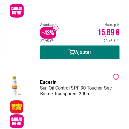
Avantage*
Notre prix
15,89 €
-
43
%
27,95 €**
79,45 €
/
l
Ajouter
Eucerin
Sun Oil Control SPF 30 Toucher Sec
Brume Transparent 200ml