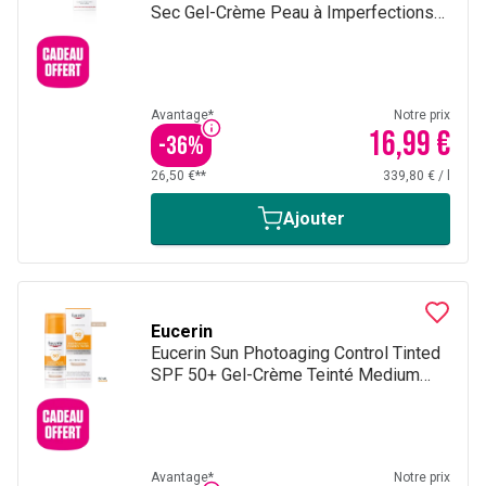
Sec Gel-Crème Peau à Imperfections
et Grasse avec pompe 50 ml
Avantage*
Notre prix
16,99 €
-
36
%
26,50 €**
339,80 €
/
l
Ajouter
Eucerin
Eucerin Sun Photoaging Control Tinted
SPF 50+ Gel-Crème Teinté Medium
Anti-Age avec pompe 50ml
Avantage*
Notre prix