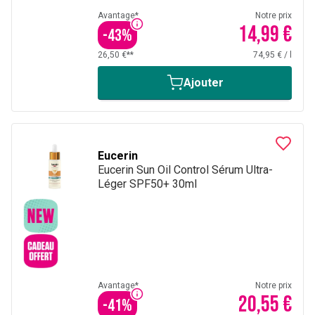
Avantage*
Notre prix
14,99 €
-
43
%
26,50 €**
74,95 €
/
l
Ajouter
Eucerin
Eucerin Sun Oil Control Sérum Ultra-
Léger SPF50+ 30ml
Avantage*
Notre prix
20,55 €
-
41
%