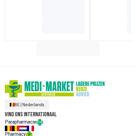
Samenstelling
Activox® : 2 verzachtende planten voor de keel !
Detail van de ingrediënten
Zoetstof: Sorbitol - Citroenaroma - Extract van de
bloeiwijze van Erysimum (Sisymbrium officinale (L.) Scop.) -
Verdikkingsmiddel: arabische gom - Extract van
Kamillebloem (Matricaria chamomilla L.) - Voedingszuur:
citroenzuur -Honingaroma (selderij).
Gemiddelde voedingsinformatie :1 pastille - 6 pastilles
Erysimumextract 24 mg - 144 mg
Kamille-extract 12 mg - 72 mg
BE
|
Nederlands
Vind ons internationaal
Parapharmacie
Pharmacy