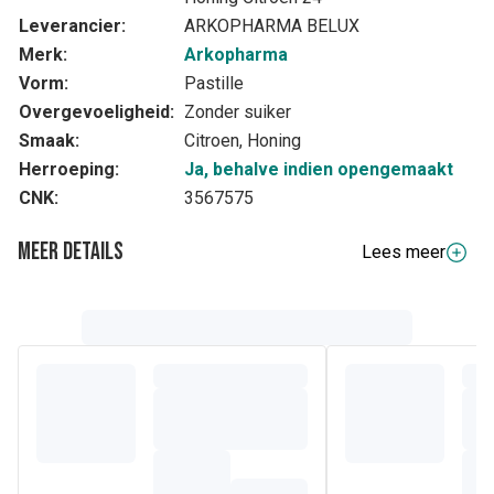
Leverancier:
ARKOPHARMA BELUX
Merk:
Arkopharma
Vorm:
Pastille
Overgevoeligheid:
Zonder suiker
Smaak:
Citroen, Honing
Herroeping:
Ja, behalve indien opengemaakt
CNK:
3567575
Meer details
Lees meer
Volledige beschrijving
NEUS EN KEEL
De pastilles Activox® geven u, dankzij de aroma's
Honing
en
Citroen
, een gevoel van aangename en duurzame
frisheid.
Daarenboven bezitten de extracten van
Kamille
en
Erysimum
verzachtende eigenschappen ter hoogte van de
keel.
De pastilles Activox® worden ook aanbevolen bij
vermoeidheid van de stembanden (heesheid).