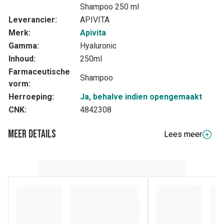
Shampoo 250 ml
Leverancier:
APIVITA
Merk:
Apivita
Gamma:
Hyaluronic
Inhoud:
250ml
Farmaceutische
Shampoo
vorm:
Herroeping:
Ja, behalve indien opengemaakt
CNK:
4842308
Meer details
Lees meer
Volledige beschrijving
Het haar heeft vocht nodig, net als onze huid!
Vochtinbrengende Shampoo:
Reinigt het haar zachtjes en respecteert de natuurlijke flora
van de hoofdhuid.
Biedt intense hydratatie door het herstellen van het
vochtgehalte in de haarvezel, met hyaluronzuur, aloë-
extract, tijmhoning en haverproteïnen.