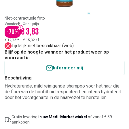
Niet-contractuele foto
Voordeel*
Onze prijs
€ 3,83
-
70
%
€ 12,75**
€ 15,32
/
l
Tijdelijk niet beschikbaar (web)
Blijf op de hoogte wanneer het product weer op
voorraad is.
Informeer mij
Beschrijving
Hydraterende, mild reinigende shampoo voor het haar die
de flora van de hoofdhuid respecteert en intens hydrateert
door het vochtgehalte in de haarvezel te herstellen.
Beschermt het haar door een antioxiderende werking te
bieden. Geformuleerd met hyaluronzuur, aloë-extract,
tijmhoning, haverproteïne, rozemarijn- en propolisextract en
Gratis levering
in uw Medi-Market winkel
of vanaf € 59
APISHIELD HS-complex. Voor licht en glad haar.
aankopen