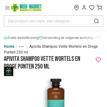
0
Gratis winkellevering
Verzending de volgende werkdag
10.000
Home
Apivita Shampoo Vette Wortels en Droge
Toggle menu
More
Punten 250 ml
Apivita Shampoo Vette Wortels en
Droge Punten 250 ml