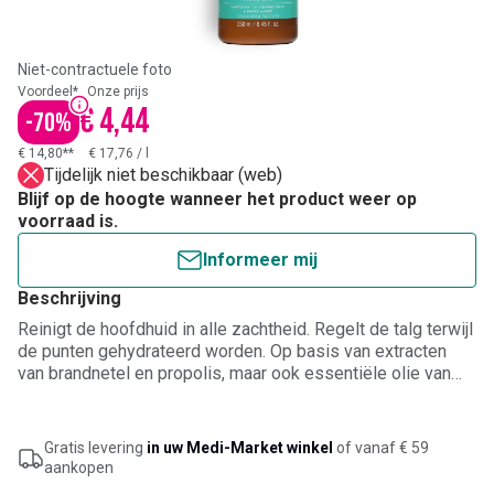
Niet-contractuele foto
Voordeel*
Onze prijs
€ 4,44
-
70
%
€ 14,80**
€ 17,76
/
l
Tijdelijk niet beschikbaar (web)
Blijf op de hoogte wanneer het product weer op
voorraad is.
Informeer mij
Beschrijving
Reinigt de hoofdhuid in alle zachtheid. Regelt de talg terwijl
de punten gehydrateerd worden. Op basis van extracten
van brandnetel en propolis, maar ook essentiële olie van
salie en pompelmoes.
Gratis levering
in uw Medi-Market winkel
of vanaf € 59
aankopen