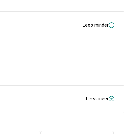
Lees minder
Lees meer
 de levier. Ze bevordert op deze manier de