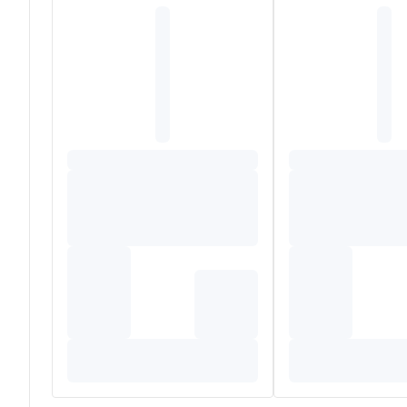
Poeder (Integraal Totum) van de vrucht van Mariadistel 
OMHULSEL VAN PLANTAARDIGE OORSPRONG: Hydroxypr
*Poeder bekomen door het vriesdrogen van de vrucht va
Voor 3 capsules
Poeder van de vrucht van Mariadistel
117 mg
Silymarineconcentratie
27 mg