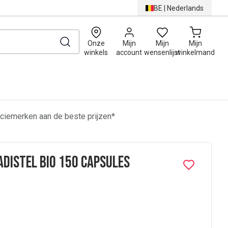
BE
|
Nederlands
0
Onze
Mijn
Mijn
Mijn
winkels
account
wensenlijst
winkelmand
ciemerken aan de beste prijzen*
distel Bio 150 Capsules