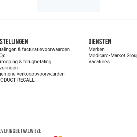
stellingen
Diensten
talingen & facturatievoorwaarden
Merken
Qs
Medicare-Market Grou
rroeping & terugbetaling
Vacatures
veringen
gemene verkoopsvoorwaarden
ODUCT RECALL
evering
Betaalwijze