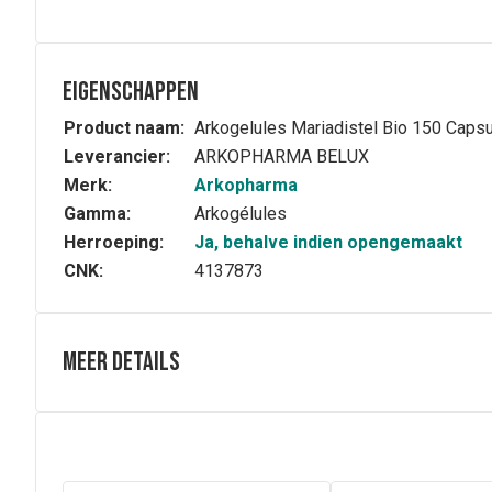
Eigenschappen
Product naam:
Arkogelules Mariadistel Bio 150 Caps
Leverancier:
ARKOPHARMA BELUX
Merk:
Arkopharma
Gamma:
Arkogélules
Herroeping:
Ja, behalve indien opengemaakt
CNK:
4137873
Meer details
Volledige beschrijving
Arkocapsules® Mariadistel est een voedingssupplement. 
spijsvertering en helpt toxines te elimineren.
Samenstelling
Detail van ingrediënten: