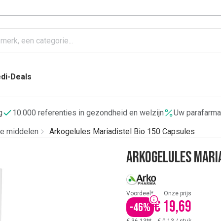
di-Deals
g
10.000 referenties in gezondheid en welzijn
Uw parafarma
de middelen
Arkogelules Mariadistel Bio 150 Capsules
Arkogelules Maria
Voordeel*
Onze prijs
€ 19,69
-
46
%