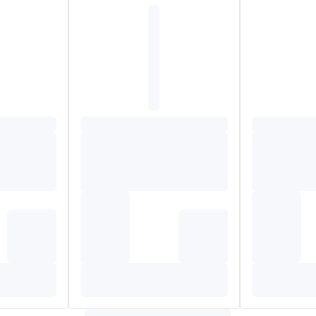
BIO* (
Silybum marianum
).
opylmethylcellulose.
n Mariadistel getitreerd op minimum 1,5% silymarine
.