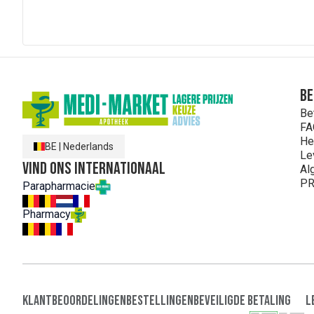
Be
Be
FA
He
BE
|
Nederlands
Le
Vind ons internationaal
Al
PR
Parapharmacie
Pharmacy
Klantbeoordelingen
Bestellingen
Beveiligde Betaling
L