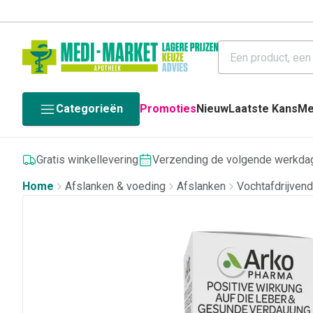
Categorieën
Promoties
Nieuw
Laatste Kans
Me
Gratis winkellevering
Verzending de volgende werkda
Home
Afslanken & voeding
Afslanken
Vochtafdrijven