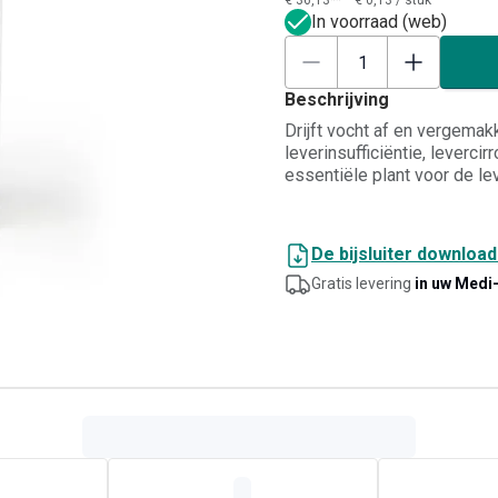
€ 36,13**
€ 0,13
/
stuk
In voorraad (web)
Beschrijving
Drijft vocht af en vergemakk
leverinsufficiëntie, leverci
essentiële plant voor de lev
De bijsluiter downloa
Gratis levering
in uw Medi