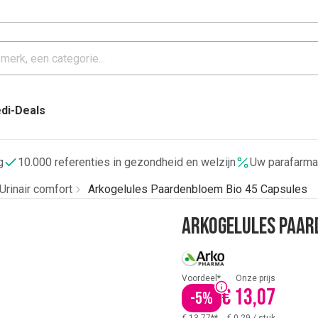
di-Deals
g
10.000 referenties in gezondheid en welzijn
Uw parafarma
Urinair comfort
Arkogelules Paardenbloem Bio 45 Capsules
Arkogelules Paar
Voordeel*
Onze prijs
€ 13,07
-
5
%