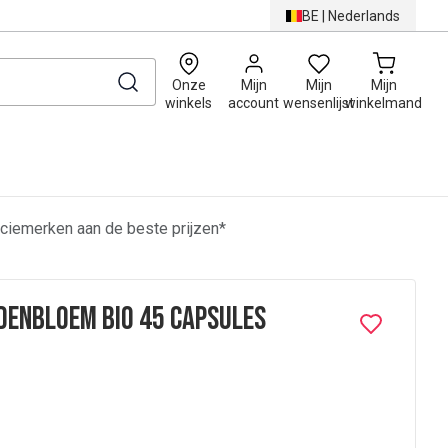
BE
|
Nederlands
0
Onze
Mijn
Mijn
Mijn
winkels
account
wensenlijst
winkelmand
ciemerken aan de beste prijzen*
denbloem Bio 45 Capsules