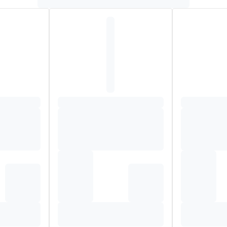
 lactonen.
ls drainerende en ontgiftende plant. Ze helpt vocht te elimineren
cinale Weber), verkregen door vriesdrogen, getitreerd aan mini
e.
ylcellulose.