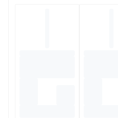
aan de aanwezigheid van fructosanen (inuline) en bittere
In Europa wordt Paardenbloem sinds lange tijd gebruikt a
bijzonder aan tijdens de feesten.
Samenstelling
Poeder van de wortel van Paardenbloem (Taraxacum offi
Antiklontermiddelen: magnesiumstearaat, siliciumdioxid
Capsule van plantaardige oorsprong: Hydroxypropylmeth