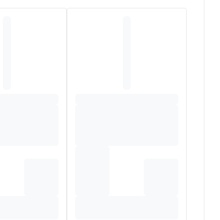
 en het lichaam te zuiveren. We raden haar in het
mum 1 % fructosaan.