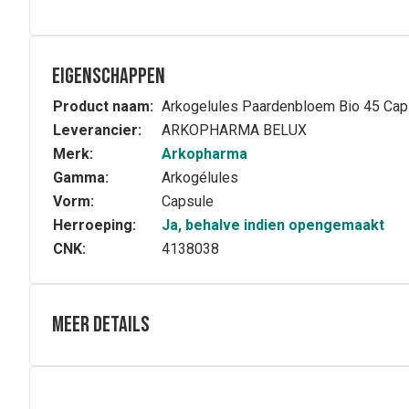
Eigenschappen
Product naam:
Arkogelules Paardenbloem Bio 45 Cap
Leverancier:
ARKOPHARMA BELUX
Merk:
Arkopharma
Gamma:
Arkogélules
Vorm:
Capsule
Herroeping:
Ja, behalve indien opengemaakt
CNK:
4138038
Meer details
Volledige beschrijving
Arkocapsules® Paardenbloem is een voedingssupplement
zuiveren.
Paardenbloem (Taraxacum officinale Weber) is een winter