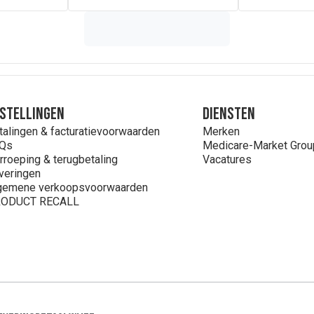
stellingen
Diensten
talingen & facturatievoorwaarden
Merken
Qs
Medicare-Market Grou
rroeping & terugbetaling
Vacatures
veringen
gemene verkoopsvoorwaarden
ODUCT RECALL