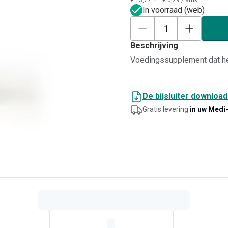
€ 13,77**
€ 0,29
/
stuk
In voorraad (web)
Beschrijving
Voedingssupplement dat help
De bijsluiter downloa
Gratis levering
in uw Medi