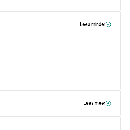
Lees minder
Lees meer
ater wensen te vergemakkelijken en hun lichaam te
tel van Paardenbloem bezit een bittere smaak, te wijten