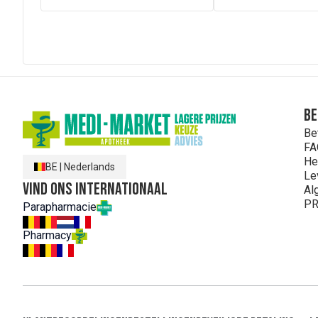
Be
Be
FA
He
BE
|
Nederlands
Le
Vind ons internationaal
Al
PR
Parapharmacie
Pharmacy