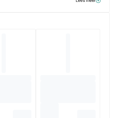
Lees meer
n
(dankzij de aanvoer van IJzer, Selenium en Zink) en
in
e komen voort uit een
100 % waterige extractie,
rlijke vitamine C, vitamine B6 en chroom.
 rijkste bronnen van vitamine C.
ant voor eerder religieus dan culinair gebruik.
n Zuidoost-Azië in de keuken gewaardeerd voor haar licht
dt voor velerlei zaken gebruikt, zowel als ingrediënt als
d-Amerika. Ze wordt vooral gebruikt in de voeding voor
 Malpighia glabra L.) - Concentraat van plantaardige
ad van Heilige basilicum (Ocimum tenuiflorum L.), blad
t.