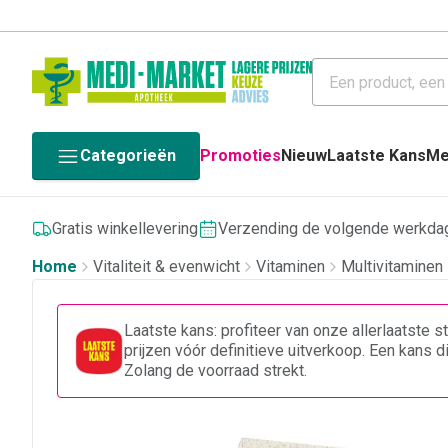
Categorieën
Promoties
Nieuw
Laatste Kans
Me
Gratis winkellevering
Verzending de volgende werkda
Home
Vitaliteit & evenwicht
Vitaminen
Multivitaminen
Laatste kans: profiteer van onze allerlaatste 
prijzen vóór definitieve uitverkoop. Een kans 
Zolang de voorraad strekt.