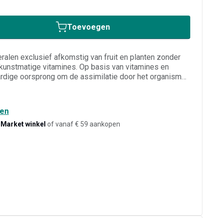
Toevoegen
ralen exclusief afkomstig van fruit en planten zonder
kunstmatige vitamines. Op basis van vitamines en
rdige oorsprong om de assimilatie door het organisme
en voor het verminderen van de fysieke en intellectuele
n van de weerstand en de natuurlijke afweer, het behoud
haft het organisme de beste voedingsstoffen. Vanaf 6
den
-Market winkel
of vanaf € 59 aankopen