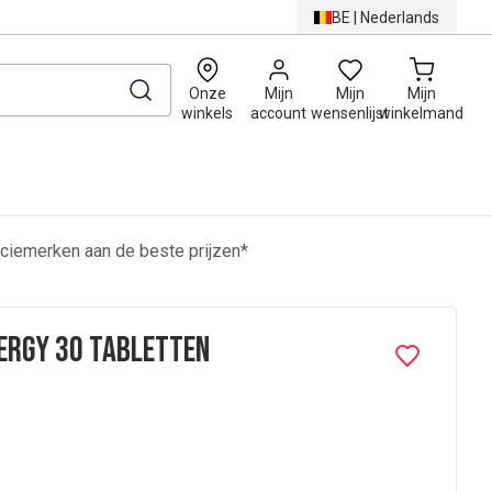
BE
|
Nederlands
0
Onze
Mijn
Mijn
Mijn
winkels
account
wensenlijst
winkelmand
ciemerken aan de beste prijzen*
ergy 30 Tabletten