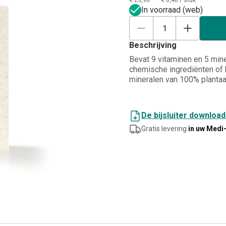
€ 23,90**
€ 0,40
/
stuk
In voorraad (web)
Beschrijving
Bevat 9 vitaminen en 5 mine
chemische ingrediënten of 
mineralen van 100% plantaa
te optimaliseren. Aangewez
vermoeidheid, het vergrote
van de gezondheid en versc
De bijsluiter downloa
jaar.
Gratis levering
in uw Medi