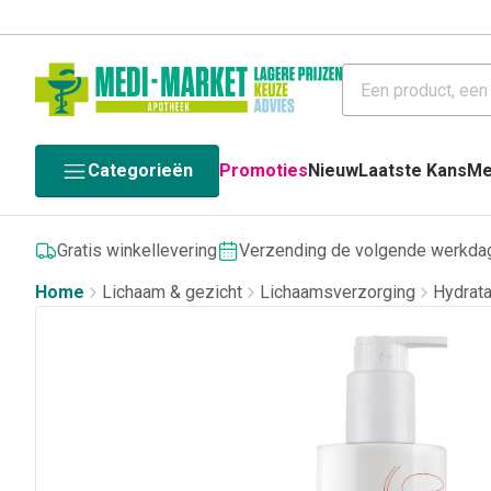
Categorieën
Promoties
Nieuw
Laatste Kans
Me
Gratis winkellevering
Verzending de volgende werkda
Home
Lichaam & gezicht
Lichaamsverzorging
Hydrata