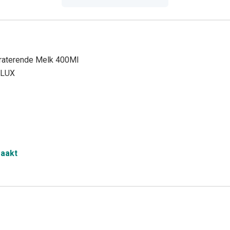
draterende Melk 400Ml
ELUX
maakt