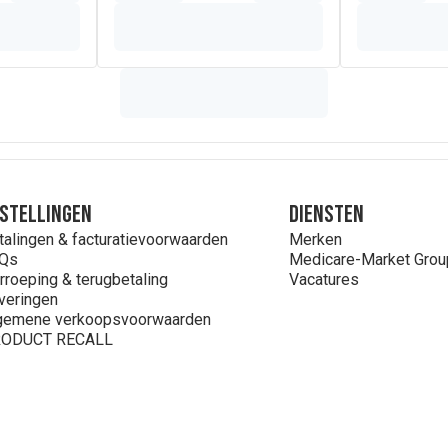
stellingen
Diensten
talingen & facturatievoorwaarden
Merken
Qs
Medicare-Market Grou
rroeping & terugbetaling
Vacatures
veringen
gemene verkoopsvoorwaarden
ODUCT RECALL