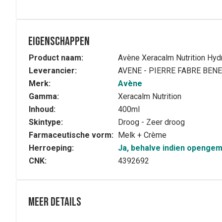
Eigenschappen
Product naam:
Avène Xeracalm Nutrition Hy
Leverancier:
AVENE - PIERRE FABRE BEN
Merk:
Avène
Gamma:
Xeracalm Nutrition
Inhoud:
400ml
Skintype:
Droog - Zeer droog
Farmaceutische vorm:
Melk + Crème
Herroeping:
Ja, behalve indien openge
CNK:
4392692
Meer details
Volledige beschrijving