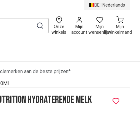
BE
|
Nederlands
0
Onze
Mijn
Mijn
Mijn
winkels
account
wensenlijst
winkelmand
ciemerken aan de beste prijzen*
00Ml
utrition Hydraterende Melk