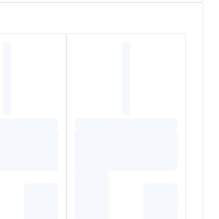
rkt de huidbarrière van gezicht en lichaam.
die de synthese van ceramiden stimuleert en
kt en die zich al even vlot laat aanbrengen als een
aterende melk is op milieuverantwoorde wijze
00% gerecycleerd plastic**
IPOLYHYDROXYSTEARATE. NIACINAMIDE.
SODIUM PHOSPHATE. FRAGRANCE (PARFUM).
YL GLUCOSIDE. SILYBUM MARIANUM SEED OIL.
SORBIC ACID. TOCOPHEROL. WATER (AQUA).