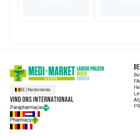
Be
Be
FA
He
BE
|
Nederlands
Le
Vind ons internationaal
Al
PR
Parapharmacie
Pharmacy