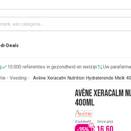
di-Deals
g
10.000 referenties in gezondheid en welzijn
Uw parafarma
tie - Voeding
Avène Xeracalm Nutrition Hydraterende Melk 4
Avène Xeracalm N
400Ml
Voordeel*
Onze prijs
€ 16,60
-
35
%