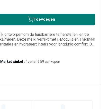
Toevoegen
 ontworpen om de huidbarrière te herstellen, en de
kalmeren. Deze melk, verrijkt met I-Modulia en Thermaal
rritaties en hydrateert intens voor langdurig comfort. De
 en laat de huid zacht, soepel en beschermd achter. Voor
van het hele gezin, ook voor baby’s.
-Market winkel
of vanaf € 59 aankopen