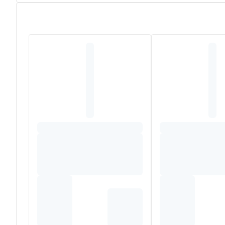
Deze dagverzorging met hoge tolerantie bestaat voor 97
Hydraterende en voedende melk voor de gevoelige en dro
huiduitdroging voorkomt. De licht geparfumeerde formule 
vloeibare melk. Vermindert het trekkerige gevoel, voe
vervaardigd. De verpakking met 400 ml inhoud bestaat v
*Instrumentele test, 30 proefpersonen, tweemaal daag
Samenstelling
AVENE THERMAL SPRING WATER (AVENE AQUA). CAPR
PENTAERYTHRITYL TETRACAPRYLATE/TETRACAPRATE.
HELIANTHUS ANNUUS (SUNFLOWER) SEED OIL (HELI
SODIUM CITRATE. SODIUM LAURYL GLUCOSE CARBOX
XANTHAN GUM