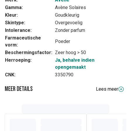
Gamma:
Avène Solaires
Kleur:
Goudkleurig
Skintype:
Overgevoelig
Intolerance:
Zonder parfum
Farmaceutische
Poeder
vorm:
Beschermingsfactor:
Zeer hoog > 50
Herroeping:
Ja, behalve indien
opengemaakt
CNK:
3350790
Meer details
Lees meer
Volledige beschrijving
SPF 50 Compact getint doré helpt ook oneffenheden van
de huid te verdoezelen, zoals donkere vlekjes veroorzaakt
door hyperpigmentatie, met een egale teint met natuurlijke,
matte finish als resultaat. De formule werd speciaal
samengesteld voor de gevoelige en intolerante huid op