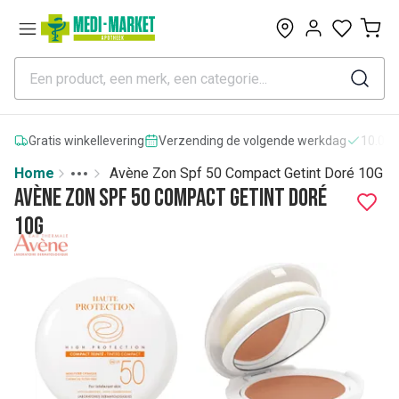
0
Gratis winkellevering
Verzending de volgende werkdag
10.000
Home
Avène Zon Spf 50 Compact Getint Doré 10G
Toggle menu
More
Avène Zon Spf 50 Compact Getint Doré
10G