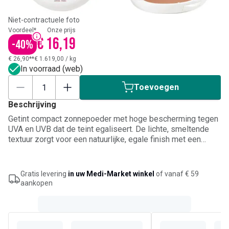
Niet-contractuele foto
Voordeel*
Onze prijs
€ 16,19
-
40
%
€ 26,90**
€ 1.619,00
/
kg
In voorraad (web)
Toevoegen
Beschrijving
Getint compact zonnepoeder met hoge bescherming tegen
UVA en UVB dat de teint egaliseert. De lichte, smeltende
textuur zorgt voor een natuurlijke, egale finish met een
onmiddellijk goed uitziend effect. Dit poeder is water- en
zweetbestendig, beschermt de huid tegen zonnestralen en
laat een stralende finish achter. Ideaal voor de gevoelige
Gratis levering
in uw Medi-Market winkel
of vanaf € 59
huid.
aankopen