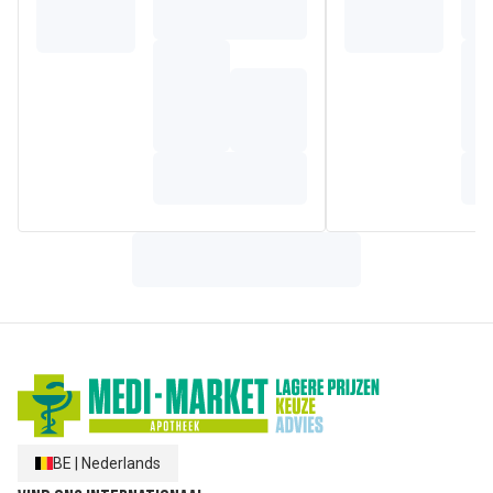
basis van een combinatie van 100% stabiele minerale
zonnefilters. Het wordt zeer goed verdragen door de huid
en biedt een zeer hoge UVA/UVB-bescherming (kort en
lang) Provitamine E (pre-tocoferyl) met krachtige
antioxiderende werking die de huidcellen beschermt tegen
vrije radicalen.
Samenstelling
DIMETHICONE. TITANIUM DIOXIDE [NANO].
HYDROGENATED POLYISOBUTENE. PHENYL
TRIMETHICONE. TITANIUM DIOXIDE (CI 77891).
ISODECYL NEOPENTANOATE. ZINC OXIDE [NANO]. IRON
OXIDES (CI 77492) (CI 77491) (CI 77499). SQUALANE.
TALC. ETHYLHEXYL HYDROXYSTEARATE. POLYETHYLENE.
POLYMETHYL METHACRYLATE. SILICA. POLYGLYCERYL-3
DIISOSTEARATE. ALUMINA. STEARIC ACID. AVENE
THERMAL SPRING WATER (AVENE AQUA). BEESWAX
(CERA ALBA). BHT. CAPRYLIC/CAPRIC TRIGLYCERIDE.
MICROCRYSTALLINE WAX (CERA MICROCRISTALLINA).
PHENOXYETHANOL. TOCOPHEROL. TOCOPHERYL
GLUCOSIDE. TRIBEHENIN. TRIETHOXYCAPRYLYLSILANE.
WATER (AQUA)
BE
|
Nederlands