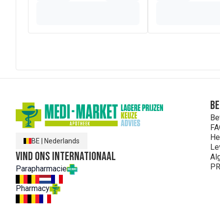
Be
Be
FA
He
BE
|
Nederlands
Le
Vind ons internationaal
Al
PR
Parapharmacie
Pharmacy