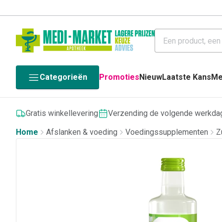
Categorieën
Promoties
Nieuw
Laatste Kans
Me
Gratis winkellevering
Verzending de volgende werkda
Home
Afslanken & voeding
Voedingssupplementen
Z