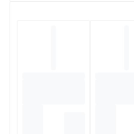
Een must voor een seizoensdetox, 100% puur en biolog
Samenstelling
Samenstelling
5 
1% zuiver witte berkensap (
Betula pendula Roth
) bio
5 