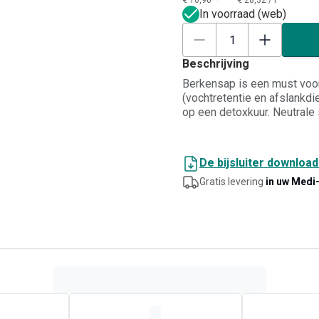
€ 16,90**
€ 28,32
/
l
In voorraad (web)
Beschrijving
Berkensap is een must voor 
(vochtretentie en afslankdie
op een detoxkuur. Neutrale
De bijsluiter downloa
Gratis levering
in uw Medi