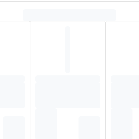
isch
ml
ml