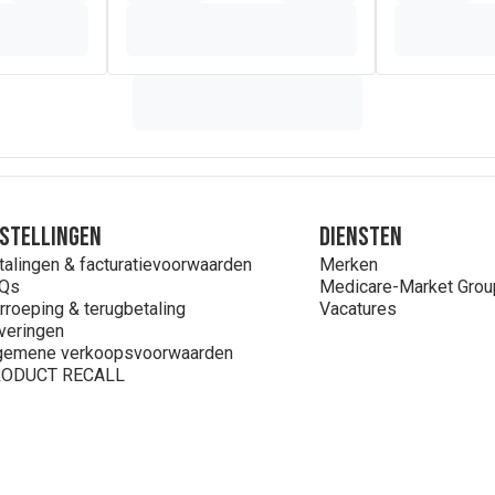
stellingen
Diensten
talingen & facturatievoorwaarden
Merken
Qs
Medicare-Market Grou
rroeping & terugbetaling
Vacatures
veringen
gemene verkoopsvoorwaarden
ODUCT RECALL