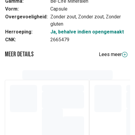
Gamma:
Be-Life Mineralen
Vorm:
Capsule
Overgevoeligheid:
Zonder zout, Zonder zout, Zonder
gluten
Herroeping:
Ja, behalve indien opengemaakt
CNK:
2665479
Meer details
Lees meer
Volledige beschrijving
Combinatie van chroom en vitamines voor het behoud van
een normale bloedsuikerspiegel
Samenstelling
1
Samenstelling
capsule
Nicotinamide (vit. B3)
16 mg
Riboflavine (vit. B2)
1,61 mg
Chroompicolinaat 12,3%
489 µg
Vulstof: microkristallijne cellulose
23 mg
Antiklontermiddel: magnesiumzouten van
1 mg
vetzuren