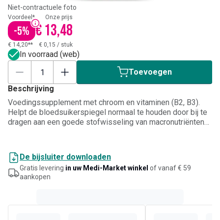
Niet-contractuele foto
Voordeel*
Onze prijs
€ 13,48
-
5
%
€ 14,20**
€ 0,15
/
stuk
In voorraad (web)
Toevoegen
Beschrijving
Voedingssupplement met chroom en vitaminen (B2, B3).
Helpt de bloedsuikerspiegel normaal te houden door bij te
dragen aan een goede stofwisseling van macronutriënten
(vetten, koolhydraten en eiwitten). Vitamine B2 en B3
bevorderen het normale energiemetabolisme en de
normale energieproductie.
De bijsluiter downloaden
Gratis levering
in uw Medi-Market winkel
of vanaf € 59
aankopen