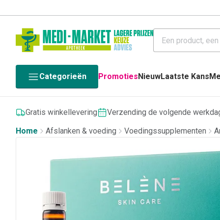
Categorieën
Promoties
Nieuw
Laatste Kans
Me
Gratis winkellevering
Verzending de volgende werkda
Home
Afslanken & voeding
Voedingssupplementen
A