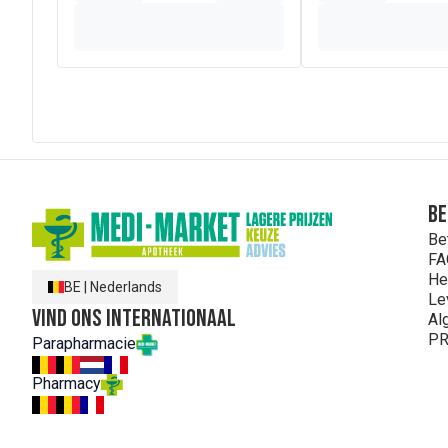
Be
Be
FA
He
BE
|
Nederlands
Le
Vind ons internationaal
Al
PR
Parapharmacie
Pharmacy