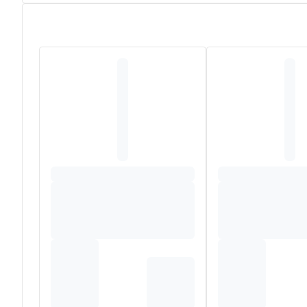
Belène® Collagen Anti-Age Beauty Drink
bevat
5 g
m
houden van een gezonde huid. Vitamine C draagt bij tot 
stress. Vitamine B2 en zink dragen bij tot de instandhou
Samenstelling
water, marine collageenpeptiden (vis), bevochtigingsmidd
conserveermiddelen (kaliumsorbaat, natriumbenzoaat), DL