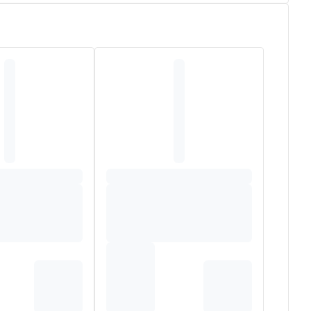
lex van vitaminen en mineralen,
voor het in stand
gen bij tot de bescherming van cellen tegen oxidatieve
onzuur, L-ascorbinezuur, zinkgluconaat,
), riboflavine.