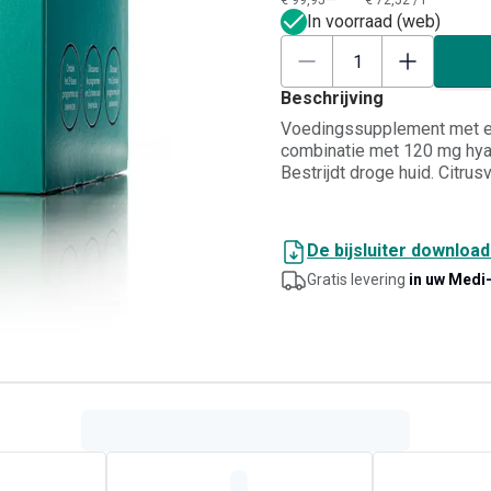
€ 99,95**
€ 72,52
/
l
In voorraad (web)
Beschrijving
Voedingssupplement met e
combinatie met 120 mg hyal
Bestrijdt droge huid. Citrus
Zonder suiker. Geschikt v
geven.
De bijsluiter downloa
Gratis levering
in uw Medi