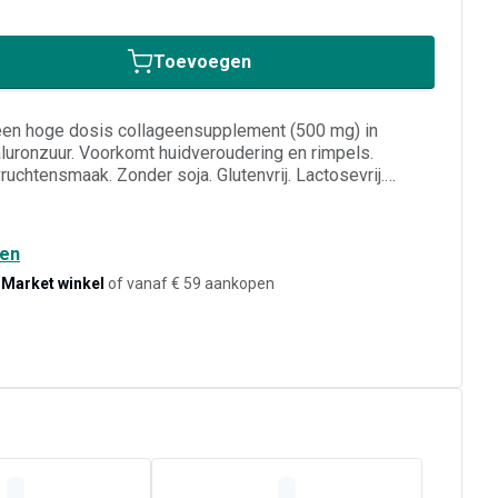
Toevoegen
en hoge dosis collageensupplement (500 mg) in
uronzuur. Voorkomt huidveroudering en rimpels.
vruchtensmaak. Zonder soja. Glutenvrij. Lactosevrij.
oor zwangere vrouwen en vrouwen die borstvoeding
den
-Market winkel
of vanaf € 59 aankopen