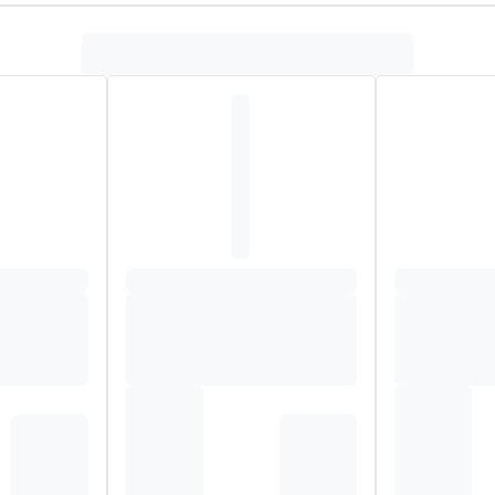
arine collageenpeptiden
,
120 mg hyaluronzuur
en een
comp
de normale collageenvorming. Vitamine E, zink en vitamine C dra
ding van een normale huid.
el (glycerol), voedingszuur (citroenzuur), aroma (citrus), hyalur
-alfatocoferylacetaat, zoetstoffen (steviolglycosiden, sucralose