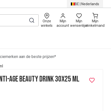
BE
|
Nederlands
0
Onze
Mijn
Mijn
Mijn
winkels
account
wensenlijst
winkelmand
ciemerken aan de beste prijzen*
ml
nti-Age Beauty Drink 30x25 ml