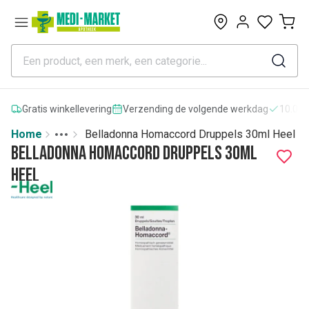
0
Gratis winkellevering
Verzending de volgende werkdag
10.000
Home
Belladonna Homaccord Druppels 30ml Heel
Toggle menu
More
Belladonna Homaccord Druppels 30ml
Heel