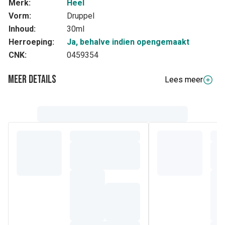
Merk:
Heel
Vorm:
Druppel
Inhoud:
30ml
Herroeping:
Ja, behalve indien opengemaakt
CNK:
0459354
Meer details
Lees meer
Volledige beschrijving
Druppels voor oraal gebruik, oplossing. 30 ml
Samenstelling
De actieve bestanddelen van 1 g druppels zijn:Belladonna
D2, Belladonna D1, Belladonna D3,
Belladonna D2, Belladonna D1, Echinacea angustifolia
D1, Echinacea angustifolia D3, Echinacea
angustifolia D2 àà ,5 g.
Andere bestanddelen (hulpstoffen) zijn: Aqua purificata,
Ethanolum.
Bevat 35% v/v ethanol.