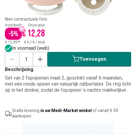
Niet-contractuele foto
Voordeel*
Onze prijs
€ 12,28
-
5
%
€ 12,95**
€ 6,14
/
stuk
In voorraad (web)
Toevoegen
Beschrijving
Set van 2 fopspenen maat 2, geschikt vanaf 6 maanden,
met een ronde speen van natuurlijk rubberlatex. De ring licht
op in het donker, zodat de fopspeen ’s nachts makkelijker
terug te vinden is. Houd de speen vóór het slapengaan kort
bij een lichtbron om het lichteffect te activeren. Het lichte
beschermschildje met drie luchtopeningen ondersteunt
Gratis levering
in uw Medi-Market winkel
of vanaf € 59
ventilatie rond de mond. In zachte kleuren vanilla en blush.
aankopen