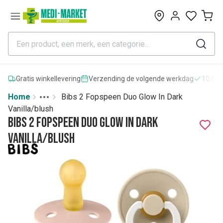
0
Gratis winkellevering
Verzending de volgende werkdag
10.000
Home
Bibs 2 Fopspeen Duo Glow In Dark
Toggle menu
More
Vanilla/blush
Bibs 2 Fopspeen Duo Glow In Dark
Vanilla/blush