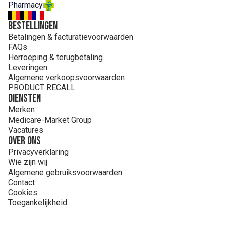
Pharmacy
SUCROSE STEARATE
CANOLA / CANOLA OIL / HUILE DE COLZA
Bestellingen
PENTYLENE GLYCOL
Betalingen & facturatievoorwaarden
HYDROXYETHYL ACRYLATE/SODIUM
FAQs
ACRYLOYLDIMETHYL TAURATE COPOLYMER
Herroeping & terugbetaling
ACRYLATES/C1-3 ALKYL ACRYLATE CROSSPOLYMER
Leveringen
1,2-HEXANEDIOL
Algemene verkoopsvoorwaarden
CAPRYLYL GLYCOL
PRODUCT RECALL
SODIUM CITRATE
Diensten
SODIUM LAUROYL LACTYLATE
Merken
TOCOPHEROL
Medicare-Market Group
SODIUM HYDROXIDE
Vacatures
POLYSORBATE 6
Over ons
SORBITAN ISOSTEARATE
CERAMIDE NP
Privacyverklaring
ETHYLHEXYLGLYCERIN
Wie zijn wij
CERAMIDE AP
Algemene gebruiksvoorwaarden
PHYTOSPHINGOSINE
Contact
CHOLESTEROL
Cookies
CARBOMER
Toegankelijkheid
XANTHAN GUM
CITRIC ACID