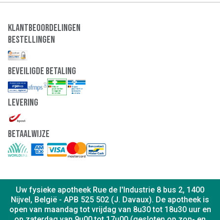
CERAMIDE EOP
FRAGRANCE (PARFUM). [BI 735]
De hieronder opgesomde ingrediënten zitten in de meest
Klantbeoordelingen
recente productformule. Gezien het tijdsverschil tussen de
Bestellingen
productie en de commercialisering raden wij u aan de
ingrediëntenlijst op de verpakking van uw product te
raadplegen.
Beveiligde Betaling
Levering
Betaalwijze
Uw fysieke apotheek Rue de l'Industrie 8 bus 2, 1400
Nijvel, België - APB 525 502 (J. Davaux). De apotheek is
open van maandag tot vrijdag van 8u30 tot 18u30 uur en
op zaterdag van 9u00 tot 17u00 (gesloten op zon- en