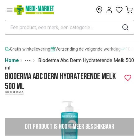
0
Gratis winkellevering
Verzending de volgende werkdag
10.000
Home
Bioderma Abc Derm Hydraterende Melk 500
Toggle menu
More
ml
Bioderma Abc Derm Hydraterende Melk
500 ml
Dit product is nooit meer beschikbaar