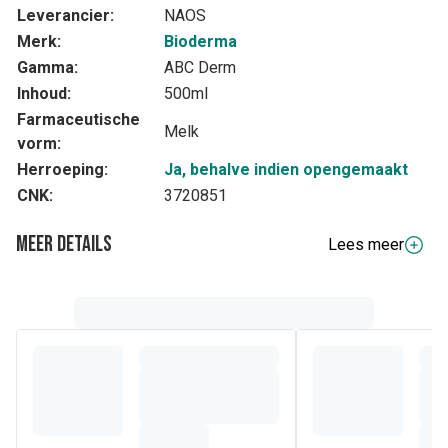
Leverancier:
NAOS
Merk:
Bioderma
Gamma:
ABC Derm
Inhoud:
500ml
Farmaceutische
Melk
vorm:
Herroeping:
Ja, behalve indien opengemaakt
CNK:
3720851
Meer details
Lees meer
Volledige beschrijving
Dagelijkse verzorging die de babyhuid beschermt tegen
droogheid.
Dagverzorging voor normale baby en kinderhuid.
VOORDELEN:
- Hydrateert
- Beschermt en versterkt de huidbarrière