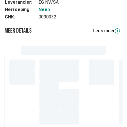
Leverancier:
EG NV/SA
Herroeping:
Neen
CNK:
0090332
Meer details
Lees meer
Samenstelling
De werkzame stof in Bromhexine EG is
broomhexinehydrochloride, 8 mg per tablet.
De andere stoffen zijn: Lactose - Tarwezetmeel - Gelatine -
Microkristallijn cellulose - Magnesiumstearaat.