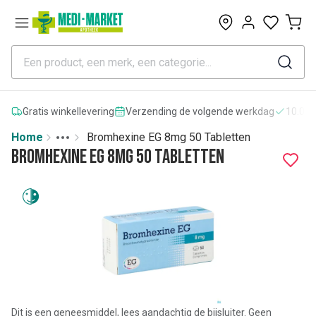
0
Gratis winkellevering
Verzending de volgende werkdag
10.000
Home
Bromhexine EG 8mg 50 Tabletten
Toggle menu
More
Bromhexine EG 8mg 50 Tabletten
Dit is een geneesmiddel, lees aandachtig de bijsluiter. Geen