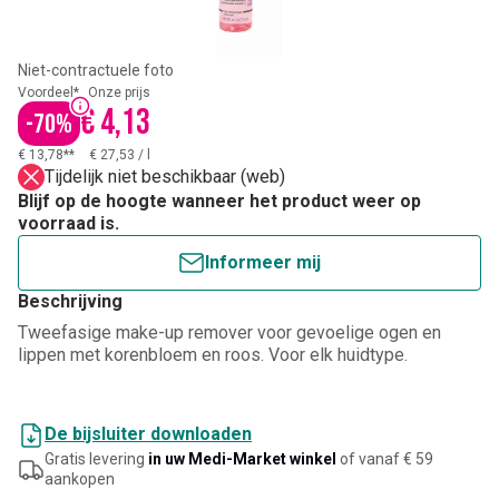
Niet-contractuele foto
Voordeel*
Onze prijs
€ 4,13
-
70
%
€ 13,78**
€ 27,53
/
l
Tijdelijk niet beschikbaar (web)
Blijf op de hoogte wanneer het product weer op
voorraad is.
Informeer mij
Beschrijving
Tweefasige make-up remover voor gevoelige ogen en
lippen met korenbloem en roos. Voor elk huidtype.
De bijsluiter downloaden
Gratis levering
in uw Medi-Market winkel
of vanaf € 59
aankopen