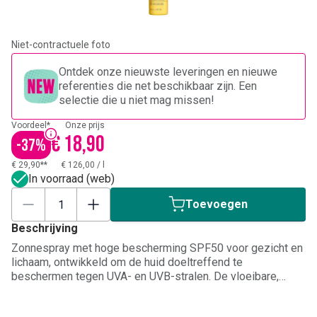
Niet-contractuele foto
Ontdek onze nieuwste leveringen en nieuwe
referenties die net beschikbaar zijn. Een
selectie die u niet mag missen!
Voordeel*
Onze prijs
€ 18,90
-
37
%
€ 29,90**
€ 126,00
/
l
In voorraad (web)
Toevoegen
Beschrijving
Zonnespray met hoge bescherming SPF50 voor gezicht en
lichaam, ontwikkeld om de huid doeltreffend te
beschermen tegen UVA- en UVB-stralen. De vloeibare,
ultralichte textuur trekt snel in en laat een onzichtbare finish
met een zachte zomerse geur achter. Verrijkt met