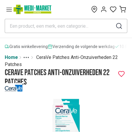
0
Gratis winkellevering
Verzending de volgende werkdag
10.000
Home
CeraVe Patches Anti-Onzuiverheden 22
Toggle menu
More
Patches
CeraVe Patches Anti-Onzuiverheden 22
Patches