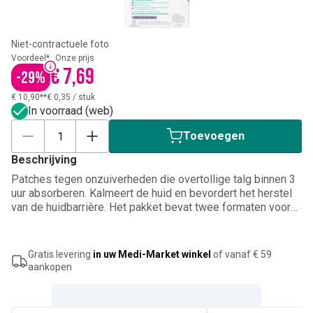
Niet-contractuele foto
Voordeel*
Onze prijs
€ 7,69
-
29
%
€ 10,90**
€ 0,35
/
stuk
In voorraad (web)
Toevoegen
Beschrijving
Patches tegen onzuiverheden die overtollige talg binnen 3
uur absorberen. Kalmeert de huid en bevordert het herstel
van de huidbarrière. Het pakket bevat twee formaten voor
de juiste aanpak van onzuiverheden. Met ceramiden en
niacinamide. Discreet, ultradun en transparant.
Gratis levering
in uw Medi-Market winkel
of vanaf € 59
aankopen