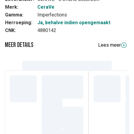
Merk:
CeraVe
Gamma:
Imperfections
Herroeping:
Ja, behalve indien opengemaakt
CNK:
4880142
Meer details
Lees meer
Samenstelling
INGREDIËNTEN: GEHYDROGENEERD POLY(C6-2 OLEFIJN)
• CELLULOSE GUM • GEHYDROGENEERD
STYREEN/BUTADIENE COPOLYMEER • PARAFFINUM
LIQUIDUM / MINERALE OLIE • AQUA / WATER • CERAMIDE
NP • CERAMIDE AP • CERAMIDE EOP • CARBOMER •
NIACINAMIDE • NATRIUMLAUROYL LACTYLATE •
CHOLESTEROL • FENOXYETHANOL • PENTAERYTHRITYL
TETRA-DI-T-BUTYL HYDROXYHYDROCINNAMATE •
FYTOSFINGOSINE • XANTHAANGOM •
ETHYLHEXYLGLYCERINE (F.I.L. Z757795/1).