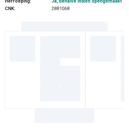
Herroeping:
Ja, behalve indien opengemaakt
CNK:
2881068