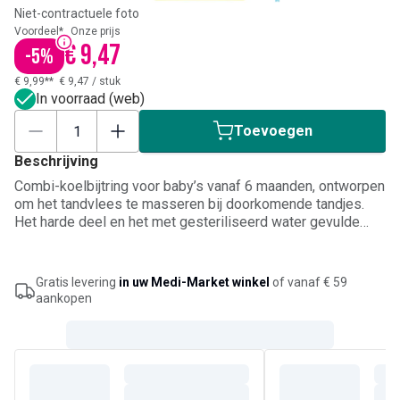
Niet-contractuele foto
Voordeel*
Onze prijs
€ 9,47
-
5
%
€ 9,99**
€ 9,47
/
stuk
In voorraad (web)
Toevoegen
Beschrijving
Combi-koelbijtring voor baby’s vanaf 6 maanden, ontworpen
om het tandvlees te masseren bij doorkomende tandjes.
Het harde deel en het met gesteriliseerd water gevulde
koeldeel bieden afwisseling tijdens het bijten. De
massagebobbeltjes stimuleren zacht het tandvlees, terwijl
koelen in de koelkast voor extra verlichting kan zorgen.
Gratis levering
in uw Medi-Market winkel
of vanaf € 59
Makkelijk vast te houden door kleine handjes. Niet uitkoken
aankopen
en niet in de vriezer leggen.