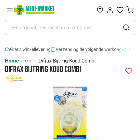
0
Gratis winkellevering
Verzending de volgende werkdag
10.000
Home
Difrax Bijtring Koud Combi
Toggle menu
More
Difrax Bijtring Koud Combi