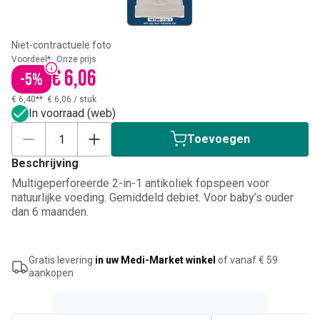
Niet-contractuele foto
Voordeel*
Onze prijs
€ 6,06
-
5
%
€ 6,40**
€ 6,06
/
stuk
In voorraad (web)
Toevoegen
Beschrijving
Multigeperforeerde 2-in-1 antikoliek fopspeen voor
natuurlijke voeding. Gemiddeld debiet. Voor baby’s ouder
dan 6 maanden.
Gratis levering
in uw Medi-Market winkel
of vanaf € 59
aankopen