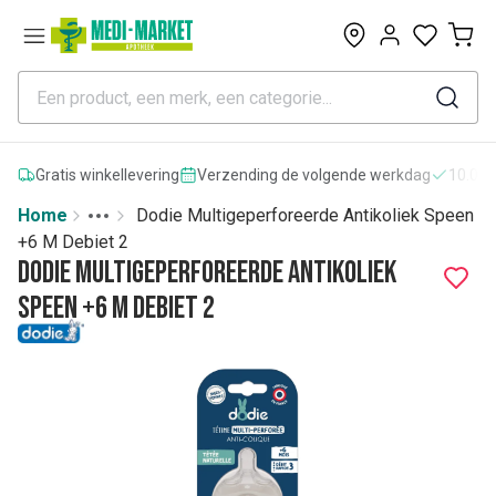
0
Gratis winkellevering
Verzending de volgende werkdag
10.000
Home
Dodie Multigeperforeerde Antikoliek Speen
Toggle menu
More
+6 M Debiet 2
Dodie Multigeperforeerde Antikoliek
Speen +6 M Debiet 2