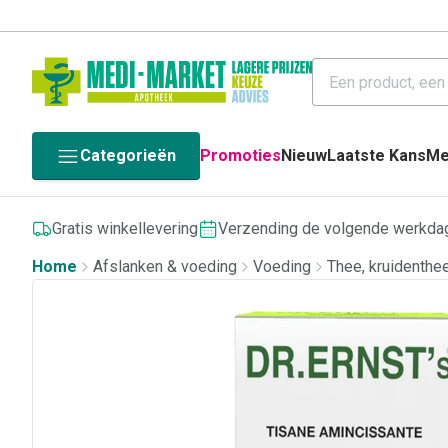
Categorieën
Promoties
Nieuw
Laatste Kans
Me
Gratis winkellevering
Verzending de volgende werkda
Home
Afslanken & voeding
Voeding
Thee, kruidenthee