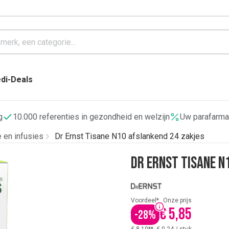
di-Deals
g
10.000 referenties in gezondheid en welzijn
Uw parafarma
 en infusies
Dr Ernst Tisane N10 afslankend 24 zakjes
Dr Ernst Tisane N
Voordeel*
Onze prijs
€ 5,85
-
28
%