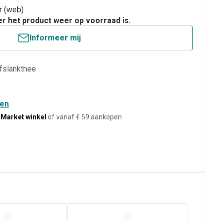
ar (web)
er het product weer op voorraad is.
Informeer mij
afslankthee
den
-Market winkel
of vanaf € 59 aankopen