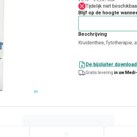
€ 8,10**
€ 0,24
/
stuk
Tijdelijk niet beschikba
Blijf op de hoogte wanne
Beschrijving
Kruidenthee, fytotherapie, 
De bijsluiter downloa
Gratis levering
in uw Medi