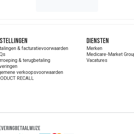
stellingen
Diensten
talingen & facturatievoorwaarden
Merken
Qs
Medicare-Market Grou
rroeping & terugbetaling
Vacatures
veringen
gemene verkoopsvoorwaarden
ODUCT RECALL
evering
Betaalwijze