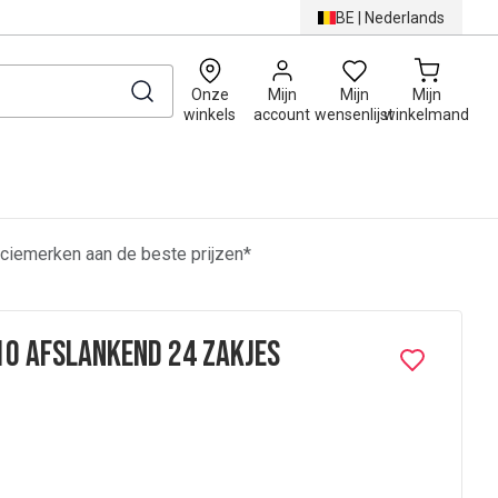
BE
|
Nederlands
0
Onze
Mijn
Mijn
Mijn
winkels
account
wensenlijst
winkelmand
ciemerken aan de beste prijzen*
10 afslankend 24 zakjes