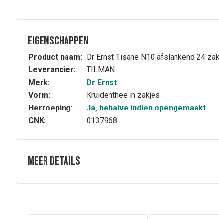
Eigenschappen
Product naam:
Dr Ernst Tisane N10 afslankend 24 za
Leverancier:
TILMAN
Merk:
Dr Ernst
Vorm:
Kruidenthee in zakjes
Herroeping:
Ja, behalve indien opengemaakt
CNK:
0137968
Meer details
Samenstelling
Samenstelling: Sennablad 35% –
berkblad
2% – muntbl