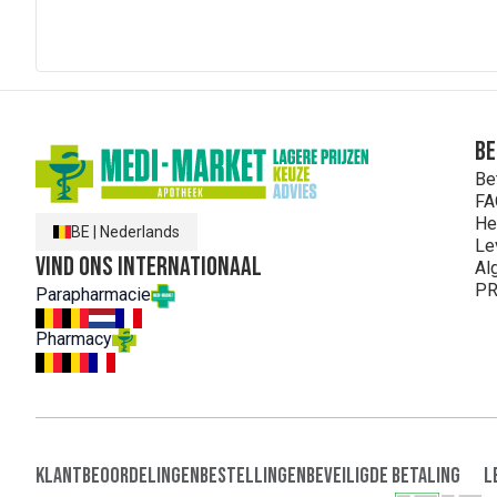
Be
Be
FA
He
BE
|
Nederlands
Le
Vind ons internationaal
Al
PR
Parapharmacie
Pharmacy
Klantbeoordelingen
Bestellingen
Beveiligde Betaling
L