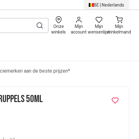
BE
|
Nederlands
0
Onze
Mijn
Mijn
Mijn
winkels
account
wensenlijst
winkelmand
ciemerken aan de beste prijzen*
Druppels 50ml