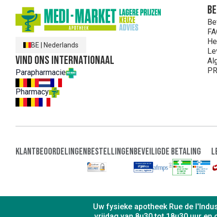
Be
Be
FA
He
BE
|
Nederlands
Le
Vind ons internationaal
Al
PR
Parapharmacie
Pharmacy
Klantbeoordelingen
Bestellingen
Beveiligde Betaling
L
Uw fysieke apotheek Rue de l'Indus
vrijdag van 8u30 tot 18u30 uur en