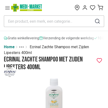
0
Gratis winkellevering
Verzending de volgende werkdag
10.000
Home
Ecrinal Zachte Shampoo met Zijden
Toggle menu
More
Lipesters 400ml
Ecrinal Zachte Shampoo met Zijden
Lipesters 400ml