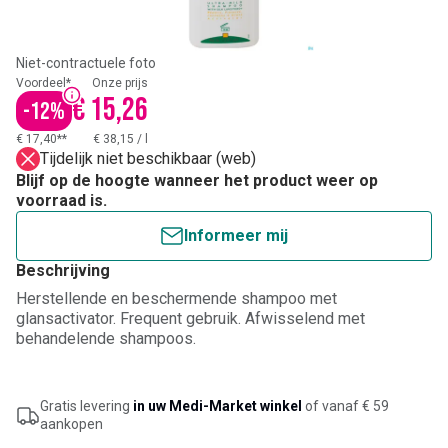
Niet-contractuele foto
Voordeel*
Onze prijs
€ 15,26
-
12
%
€ 17,40**
€ 38,15
/
l
Tijdelijk niet beschikbaar (web)
Blijf op de hoogte wanneer het product weer op
voorraad is.
Informeer mij
Beschrijving
Herstellende en beschermende shampoo met
glansactivator. Frequent gebruik. Afwisselend met
behandelende shampoos.
Gratis levering
in uw Medi-Market winkel
of vanaf € 59
aankopen