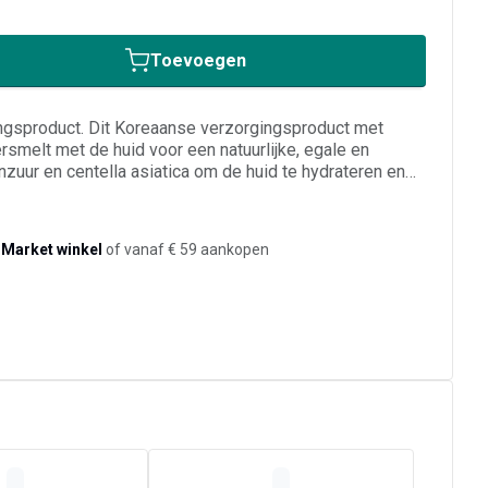
Toevoegen
ingsproduct. Dit Koreaanse verzorgingsproduct met
smelt met de huid voor een natuurlijke, egale en
onzuur en centella asiatica om de huid te hydrateren en
n, dag na dag. Lichte dekking. Met SPF30 om de huid te
Verbeterde formule. Kleur: rich.
-Market winkel
of vanaf € 59 aankopen