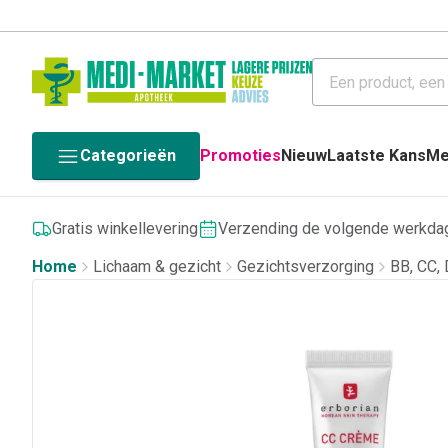
Categorieën
Promoties
Nieuw
Laatste Kans
Me
Gratis winkellevering
Verzending de volgende werkda
Home
Lichaam & gezicht
Gezichtsverzorging
BB, CC,