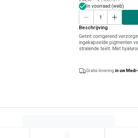
€ 44,50**
€ 1.055,75
/
l
In voorraad (web)
Beschrijving
Getint corrigerend verzorg
ingekapselde pigmenten ver
stralende teint. Met hyalur
de huidtextuur te verbetere
beschermen tegen UVA/UVB. 
Gratis levering
in uw Medi