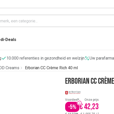
di-Deals
g
10.000 referenties in gezondheid en welzijn
Uw parafarma
 DD Creams
Erborian CC Crème Rich 40 ml
Erborian CC Crème
Voordeel*
Onze prijs
€ 42,23
-
5
%