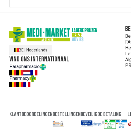
Be
Be
FA
He
BE
|
Nederlands
Le
Vind ons internationaal
Al
PR
Parapharmacie
Pharmacy
Klantbeoordelingen
Bestellingen
Beveiligde Betaling
L