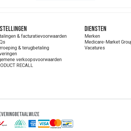
stellingen
Diensten
talingen & facturatievoorwaarden
Merken
Qs
Medicare-Market Grou
rroeping & terugbetaling
Vacatures
veringen
gemene verkoopsvoorwaarden
ODUCT RECALL
evering
Betaalwijze