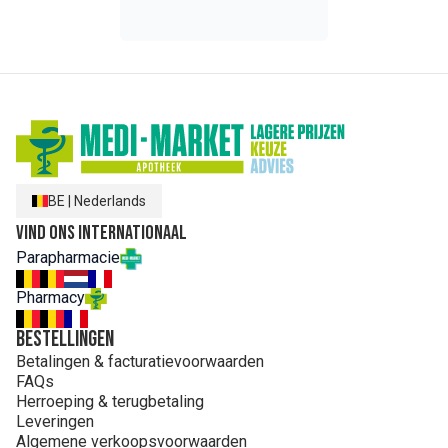
25
Vitamine E
D-alfa-tocoferylacetaat
3 mg
%*
Hulpstoffen
Gelatine
Glycerol
Sojalecithine
Tocoferolrijke extracten
Extract van rozemarijn (Rosmarinus officinalis L.)
Ascorbylpalmitaat
Limoenaroma
BE
|
Nederlands
Vind ons internationaal
Parapharmacie
Pharmacy
Bestellingen
Betalingen & facturatievoorwaarden
FAQs
Herroeping & terugbetaling
Leveringen
Algemene verkoopsvoorwaarden