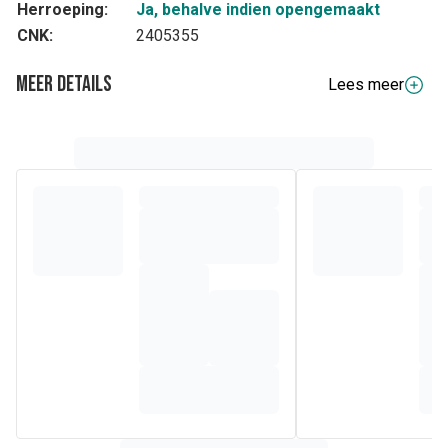
Herroeping:
Ja, behalve indien opengemaakt
CNK:
2405355
Meer details
Lees meer
Volledige beschrijving
®
Eskimo
Extra is rijk aan omega 3-vetzuren. 1 capsule per
dag bevat voldoende EPA en DHA (minstens 250 mg) ter
ondersteuning van de hartfunctie. 2 capsules per dag
leveren voldoende DHA (minstens 250 mg) ter
ondersteuning van de hersenfunctie en het
gezichtsvermogen.
Samenstelling
Ingrediënten
%
Ingrediënt
Vorm
Hoeveelheid
RI
Omega 3-
vetzuren
EPA
3 mg
(eicosapentaeenzuur)
DHA
2 mg
(docosahexaeenzuur)