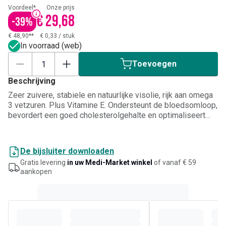
Voordeel*
Onze prijs
€ 29,68
-
39
%
€ 48,90**
€ 0,33
/
stuk
In voorraad (web)
Toevoegen
Beschrijving
Zeer zuivere, stabiele en natuurlijke visolie, rijk aan omega
3 vetzuren. Plus Vitamine E. Ondersteunt de bloedsomloop,
bevordert een goed cholesterolgehalte en optimaliseert
het emotionele en fysieke welzijn.
De bijsluiter downloaden
Gratis levering
in uw Medi-Market winkel
of vanaf € 59
aankopen