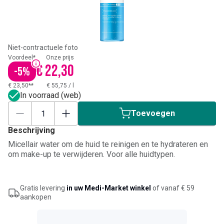
Niet-contractuele foto
Voordeel*
Onze prijs
€ 22,30
-
5
%
€ 23,50**
€ 55,75
/
l
In voorraad (web)
Toevoegen
Beschrijving
Micellair water om de huid te reinigen en te hydrateren en
om make-up te verwijderen. Voor alle huidtypen.
Gratis levering
in uw Medi-Market winkel
of vanaf € 59
aankopen