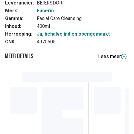
Leverancier:
BEIERSDORF
Merk:
Eucerin
Gamma:
Facial Care Cleansing
Inhoud:
400ml
Herroeping:
Ja, behalve indien opengemaakt
CNK:
4970505
Meer details
Lees meer
Volledige beschrijving
Deze milde maar doeltreffende gel verwijdert make-up en
laat de huid gemakkelijker ademen.
Verwijdert makkelijk onzuiverheden, make-up en overtollig
talg.
Behoudt de huideigen hydratatie.
Zonder parfum, zonder alcohol, zonder anionische
oppervlakte-actieve stoffen
Geschikt voor gebruik met contactlenzen
Zonder kleurstoffen, zonder parabenen
Niet irriterend voor de ogen
Licht en geen vettig gevoel