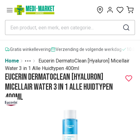
0
Gratis winkellevering
Verzending de volgende werkdag
10.000
Home
Eucerin DermatoClean [Hyaluron] Micellair
Toggle menu
More
Water 3 in 1 Alle Huidtypen 400ml
Eucerin DermatoClean [Hyaluron]
Micellair Water 3 in 1 Alle Huidtypen
400ml