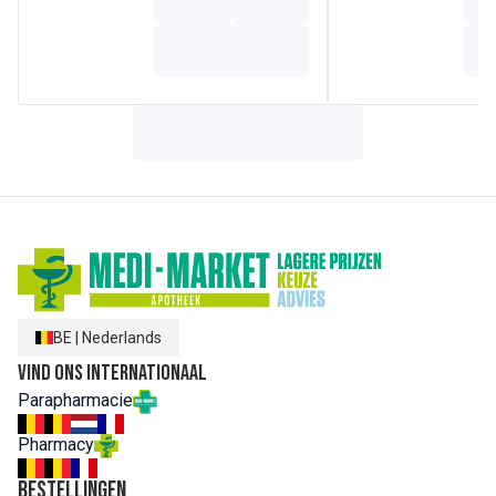
Oftalmologisch getest
Niet-comedogeen
Eucerin DermatoClean 3 In 1 Micellaire Reinigingslotion is
een verfrissende reinigingslotion die:
- Alle waterproof oog- en gezichtsmake-up verwijdert.
- De huid beter laat ademen.
- Snel en gemakkelijk te gebruiken is.
- Is getest op en geschikt voor de gevoelige huid en de
huid rond de ogen
Samenstelling
Aqua, Poloxamer 124 Glycerin, Sodium Hyaluronate,
Glyceryl Glucoside, Decyl Glucoside, Arginine HCL, Sodium
Cocoamphoacetate, Phenoxyethanol, 1,2-Hexanediol,
Trisodium EDTA, Sodium Chloride, BHT
BE
|
Nederlands
Vind ons internationaal
Parapharmacie
Pharmacy
Bestellingen