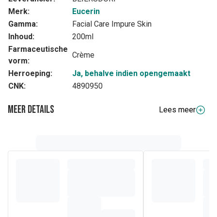
Merk:
Eucerin
Gamma:
Facial Care Impure Skin
Inhoud:
200ml
Farmaceutische
Crème
vorm:
Herroeping:
Ja, behalve indien opengemaakt
CNK:
4890950
Meer details
Lees meer
Volledige beschrijving
De Eucerin DermoPure Triple Action Lichaamscrème bevat
een combinatie van krachtige actieve ingrediënten om
eindelijk onzuiverheden en post-acne vlekken te
verminderen en tegelijkertijd de huid te hydrateren:
• Anti-onzuiverheden: Salicylzuur vermindert hardnekkige
onzuiverheden effectief
• Anti-vlekken: Gepatenteerd Thiamidol®* vermindert
hardnekkige post-acne vlekken zichtbaar en voorkomt de
terugkeer ervan.