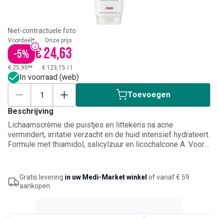
Niet-contractuele foto
Voordeel*
Onze prijs
€ 24,63
-
5
%
€ 25,95**
€ 123,15
/
l
In voorraad (web)
Toevoegen
Beschrijving
Lichaamscrème die puistjes en littekens na acne
vermindert, irritatie verzacht en de huid intensief hydrateert.
Formule met thiamidol, salicylzuur en licochalcone A. Voor
de onzuivere huid.
Gratis levering
in uw Medi-Market winkel
of vanaf € 59
aankopen