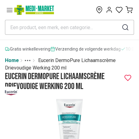
0
Gratis winkellevering
Verzending de volgende werkdag
10.000
Home
Eucerin DermoPure Lichaamscrème
Toggle menu
More
Drievoudige Werking 200 ml
Eucerin DermoPure Lichaamscrème
Drievoudige Werking 200 ml