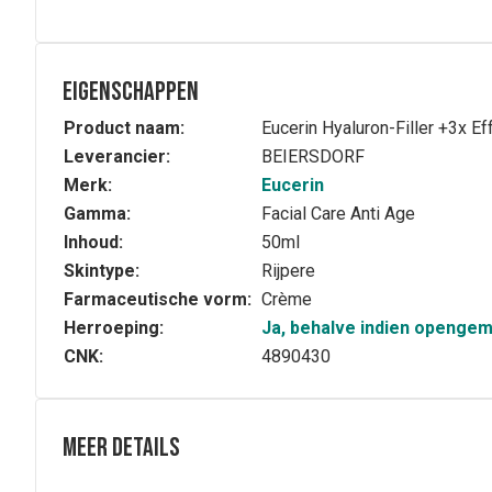
Eigenschappen
Product naam:
Eucerin Hyaluron-Filler +3x E
Leverancier:
BEIERSDORF
Merk:
Eucerin
Gamma:
Facial Care Anti Age
Inhoud:
50ml
Skintype:
Rijpere
Farmaceutische vorm:
Crème
Herroeping:
Ja, behalve indien openge
CNK:
4890430
Meer details
Volledige beschrijving