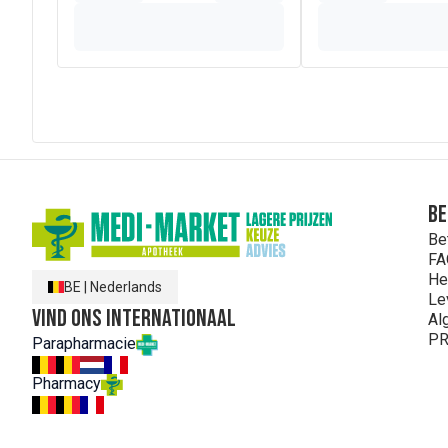
Be
Be
FA
He
BE
|
Nederlands
Le
Vind ons internationaal
Al
PR
Parapharmacie
Pharmacy