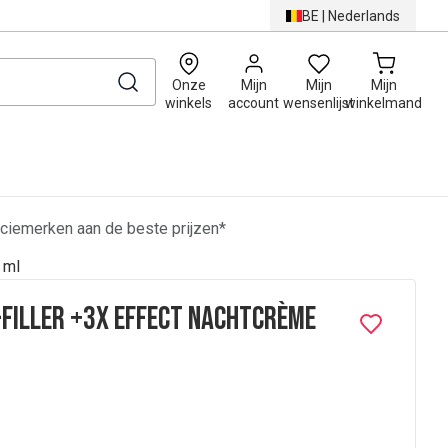
BE
|
Nederlands
0
Onze
Mijn
Mijn
Mijn
winkels
account
wensenlijst
winkelmand
ciemerken aan de beste prijzen*
 ml
Filler +3x Effect Nachtcrème