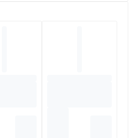
r ouder uitziet.
 radicalen.
fijne lijntjes, aan te pakken. De nachtcrème vult
.
 Glyceryl Stearate Citrate, Hydrogenated Coco-
yaluronate, Glycine Soja Germ Extract, Glycyrrhetinic
ycol, 1,2-Hexanediol, Phenoxyethanol, Parfum