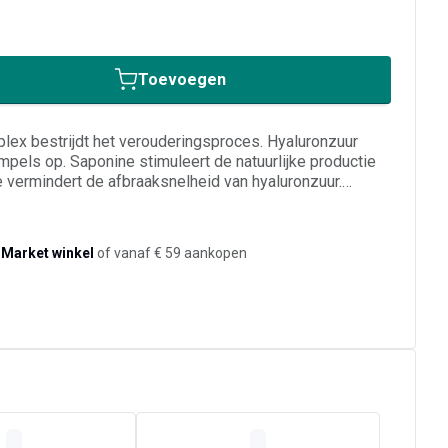
Toevoegen
lex bestrijdt het verouderingsproces. Hyaluronzuur
impels op. Saponine stimuleert de natuurlijke productie
e vermindert de afbraaksnelheid van hyaluronzuur.
ol ondersteunt het regeneratieproces van de huid
binatie van deze actieve bestanddelen bestrijdt
roces van de huid, waardoor de huid er jonger, gladder
-Market winkel
of vanaf € 59 aankopen