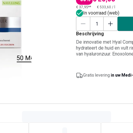
€ 37,95**
€ 533,60
/
l
In voorraad (web)
Beschrijving
De innovatie met Hyal Comp
hydrateert de huid en vult r
van hyaluronzuur. Enoxolon
Geconcentreerd Dexpanthen
gedurende de nacht. De com
effectief het verouderingsp
Gratis levering
in uw Medi
en stralender uitziet.