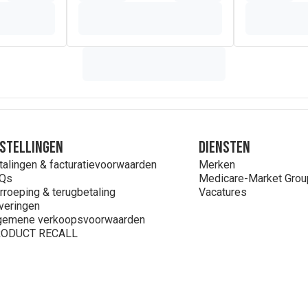
stellingen
Diensten
talingen & facturatievoorwaarden
Merken
Qs
Medicare-Market Grou
rroeping & terugbetaling
Vacatures
veringen
gemene verkoopsvoorwaarden
ODUCT RECALL