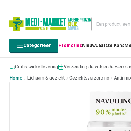
Categorieën
Promoties
Nieuw
Laatste Kans
Me
Gratis winkellevering
Verzending de volgende werkda
Home
Lichaam & gezicht
Gezichtsverzorging
Antirimp