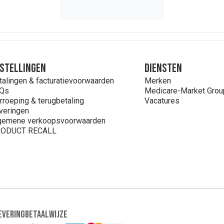
stellingen
Diensten
talingen & facturatievoorwaarden
Merken
Qs
Medicare-Market Grou
rroeping & terugbetaling
Vacatures
veringen
gemene verkoopsvoorwaarden
ODUCT RECALL
evering
Betaalwijze