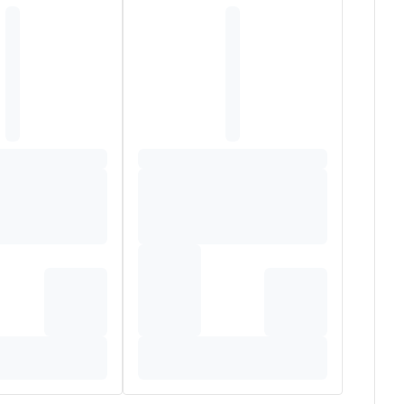
e, galacto-oligosachariden (van koeMELK), pectine,
hloride, kaliumchloride, kleurstof (karmijnzuur),
luconaat, natriumseleniet, mangaansulfaat,
yridoxinehydrochloride, natriummolybdaat,