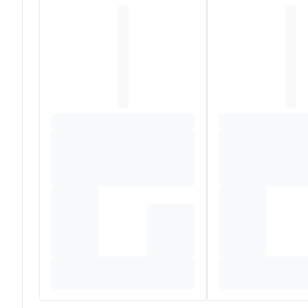
• Beschikbare smaken: aardbei en vanille
• Glutenvrij
•
Allergenen:
bevat melk, soja
Samenstelling
Water, glucosesiroop, eiwit(koeMELK), plantaardige oli
fructo-oligosachariden), trehalose*, kaliumcitraat, emul
natriumcitraat, natrium L-ascorbaat, ijzerlactaat, zinksul
chroomchloride, calcium D-pantothenaat, D-biotine, chol
natriumfluoride, riboflavine, kaliumjodide, fyllochinon, 
*Trehalose is een bron van glucose.