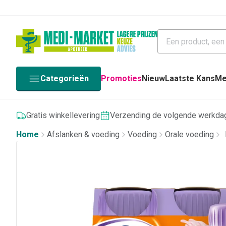
Categorieën
Promoties
Nieuw
Laatste Kans
Me
Gratis winkellevering
Verzending de volgende werkda
Home
Afslanken & voeding
Voeding
Orale voeding