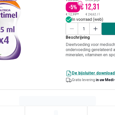
Voordeel*
Onze prijs
€ 12,31
-
5
%
€ 12,99**
€ 24,62
/
l
In voorraad (web)
Beschrijving
Dieetvoeding voor medisch
ondervoeding gerelateerd aa
mineralen, vitaminen en s
De bijsluiter downloa
Gratis levering
in uw Medi