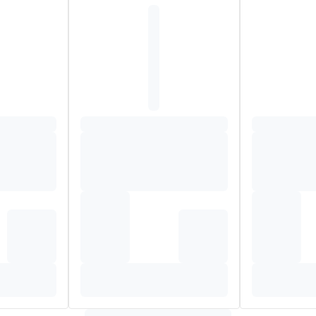
ën (koolzaadolie, zonnebloemolie), voedingsvezels (oligofructos
gator (SOJAlecithine), aroma, magnesiumwaterstoffosfaat, cholinec
faat, nicotinamide, DL-a- tocoferylacetaat, retinylacetaat, koperg
ecalciferol, thiaminehydrochloride, pteroylmonoglutaminezuur, p
cyanocobalamine.