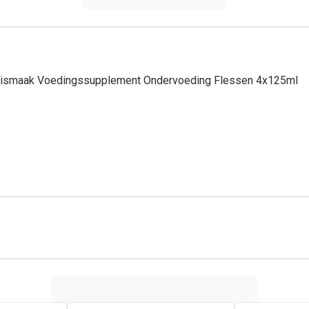
beismaak Voedingssupplement Ondervoeding Flessen 4x125ml
are volledige drinkvoeding met vezels.
s
oedingsstoffen binnen te krijgen als met een klassiek 200 ml fl