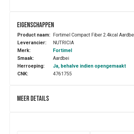
Eigenschappen
Product naam:
Fortimel Compact Fiber 2.4kcal Aard
Leverancier:
NUTRICIA
Merk:
Fortimel
Smaak:
Aardbei
Herroeping:
Ja, behalve indien opengemaakt
CNK:
4761755
Meer details
Volledige beschrijving
Fortimel® Compact Fibre is een energierijke, kant-en-kl
• Per flesje van 125 ml: 300 kcal, 12 g eiwit, 4.5 g vezel
• Met vitaminen en mineralen
• Compact volume: laat toe in minder slokken evenveel v