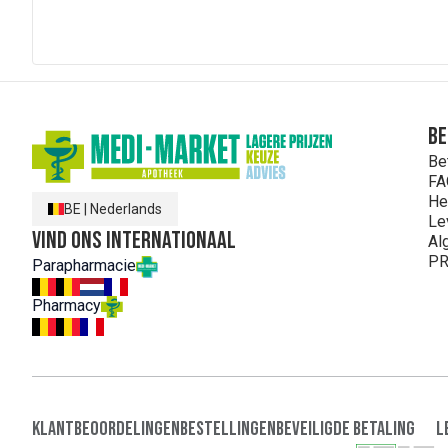
Be
Be
FA
He
BE
|
Nederlands
Le
Vind ons internationaal
Al
PR
Parapharmacie
Pharmacy
Klantbeoordelingen
Bestellingen
Beveiligde Betaling
L