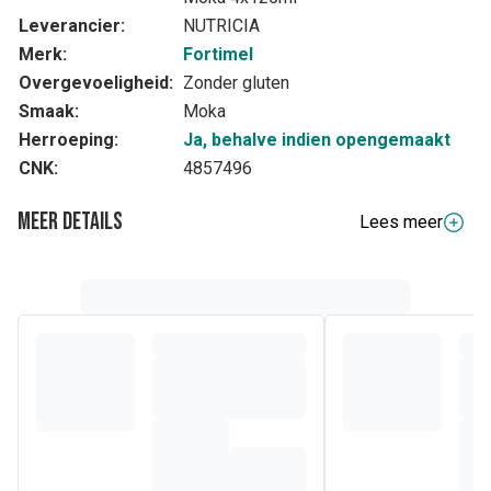
Leverancier:
NUTRICIA
Merk:
Fortimel
Overgevoeligheid:
Zonder gluten
Smaak:
Moka
Herroeping:
Ja, behalve indien opengemaakt
CNK:
4857496
Meer details
Lees meer
Volledige beschrijving
Fortimel Compact Protein is een voeding voor medisch
gebruik bij ziektegerelateerde ondervoeding of risico op
ondervoeding, speciaal ontwikkeld voor mensen met een
verhoogde behoefte aan eiwitten en energie zoals
bijvoorbeeld kankerpatiënten en kwetsbare ouderen. Te
gebruiken onder medisch toezicht.
Hoe helpt Fortimel Compact Protein uw
voedingsstatus te verbeteren?
Energierijk
met een concentratie van 306 kcal per flesje
van 125 ml.