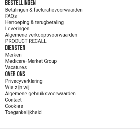
Bestellingen
nicotinamide, riboflavine, retinylacetaat, natriumfluoride,
Betalingen & facturatievoorwaarden
pteroylmonoglutaminezuur, chroomchloride, kaliumjodide,
FAQs
natriummolybdaat, natriumseleniet, D-biotine, fyllochinon,
Herroeping & terugbetaling
cholecalciferol, cyanocobalamine.
Leveringen
**Kleurstof: Mokka (sulfi et-ammoniak of caramel).
Algemene verkoopsvoorwaarden
PRODUCT RECALL
Diensten
Merken
Medicare-Market Group
Vacatures
Over ons
Privacyverklaring
Wie zijn wij
Algemene gebruiksvoorwaarden
Contact
Cookies
Toegankelijkheid