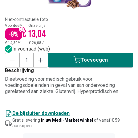
Niet-contractuele foto
Voordeel*
Onze prijs
€ 13,04
-
9
%
€ 14,30**
€ 26,08
/
l
In voorraad (web)
Toevoegen
Beschrijving
Dieetvoeding voor medisch gebruik voor
voedingsdoeleinden in geval van aan ondervoeding
gerelateerd aan ziekte. Glutenvrij. Hyperprotidisch en
hyperenergetisch. Mokka-aroma.
De bijsluiter downloaden
Gratis levering
in uw Medi-Market winkel
of vanaf € 59
aankopen