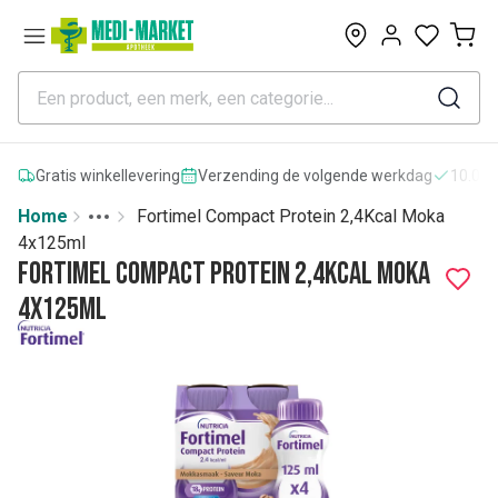
0
Gratis winkellevering
Verzending de volgende werkdag
10.000
Home
Fortimel Compact Protein 2,4Kcal Moka
Toggle menu
More
4x125ml
Fortimel Compact Protein 2,4Kcal Moka
4x125ml