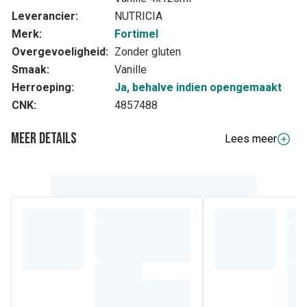
Leverancier:
NUTRICIA
Merk:
Fortimel
Overgevoeligheid:
Zonder gluten
Smaak:
Vanille
Herroeping:
Ja, behalve indien opengemaakt
CNK:
4857488
Meer details
Lees meer
Volledige beschrijving
Fortimel Compact Protein is een voeding voor medisch
gebruik bij ziektegerelateerde ondervoeding of risico op
ondervoeding, speciaal ontwikkeld voor mensen met een
verhoogde behoefte aan eiwitten en energie zoals
bijvoorbeeld kankerpatiënten en kwetsbare ouderen. Te
gebruiken onder medisch toezicht.
Hoe helpt Fortimel Compact Protein uw
voedingsstatus te verbeteren?
Energierijk
met een concentratie van 306 kcal per flesje
van 125 ml.