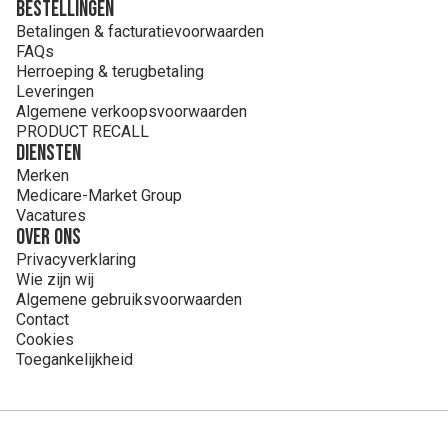
Bestellingen
nicotinamide, riboflavine, retinylacetaat, natriumfluoride,
Betalingen & facturatievoorwaarden
pteroylmonoglutaminezuur, chroomchloride, kaliumjodide,
FAQs
natriummolybdaat, natriumseleniet, D-biotine, fyllochinon,
Herroeping & terugbetaling
cholecalciferol, cyanocobalamine.
Leveringen
**Vanille (curcumine)
Algemene verkoopsvoorwaarden
PRODUCT RECALL
Diensten
Merken
Medicare-Market Group
Vacatures
Over ons
Privacyverklaring
Wie zijn wij
Algemene gebruiksvoorwaarden
Contact
Cookies
Toegankelijkheid