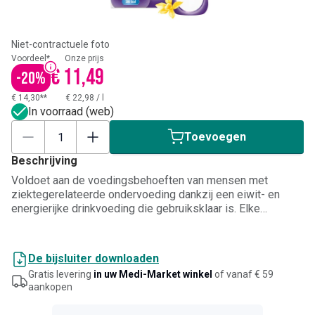
Niet-contractuele foto
Voordeel*
Onze prijs
€ 11,49
-
20
%
€ 14,30**
€ 22,98
/
l
In voorraad (web)
Toevoegen
Beschrijving
Voldoet aan de voedingsbehoeften van mensen met
ziektegerelateerde ondervoeding dankzij een eiwit- en
energierijke drinkvoeding die gebruiksklaar is. Elke
compacte fles van 125 ml levert 306 kcal, 18 g
hoogwaardige eiwitten en een volledig pakket vitaminen,
mineralen en sporenelementen ter ondersteuning van de
De bijsluiter downloaden
voedingstoestand wanneer de normale voedselinname
Gratis levering
in uw Medi-Market winkel
of vanaf € 59
onvoldoende is. De zachte vanillesmaak zorgt voor een
aankopen
aangename smaakbeleving, terwijl het geconcentreerde
formaat een hoge voedingswaarde biedt in een klein