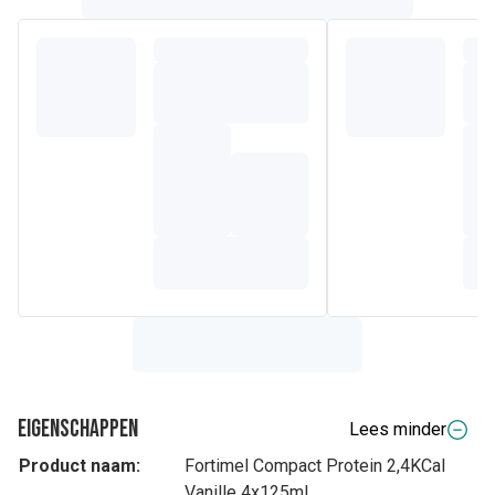
volume, waardoor de dagelijkse inname wordt
vergemakkelijkt. Dit voedingsmiddel voor medisch gebruik
dient onder medisch toezicht te worden gebruikt, wordt bij
voorkeur gekoeld en goed geschud geconsumeerd en is
geschikt voor personen met een verhoogde behoefte aan
energie en eiwitten. Glutenvrij, bevat melk en soja.
Eigenschappen
Lees minder
Product naam:
Fortimel Compact Protein 2,4KCal
Vanille 4x125ml