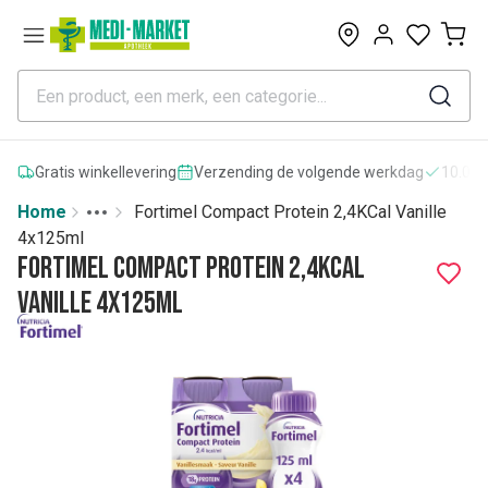
0
Gratis winkellevering
Verzending de volgende werkdag
10.000
Home
Fortimel Compact Protein 2,4KCal Vanille
Toggle menu
More
4x125ml
Fortimel Compact Protein 2,4KCal
Vanille 4x125ml