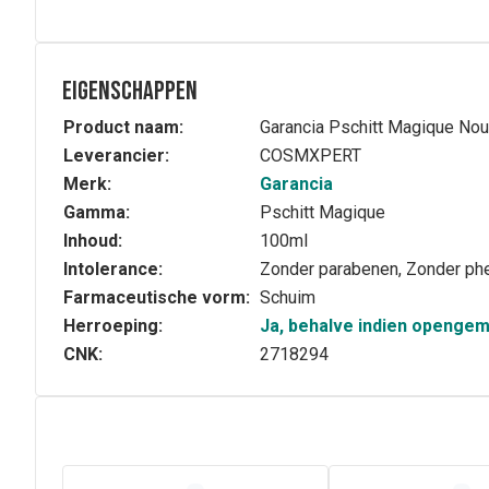
Eigenschappen
Product naam:
Garancia Pschitt Magique No
Leverancier:
COSMXPERT
Merk:
Garancia
Gamma:
Pschitt Magique
Inhoud:
100ml
Intolerance:
Zonder parabenen, Zonder ph
Farmaceutische vorm:
Schuim
Herroeping:
Ja, behalve indien openge
CNK:
2718294