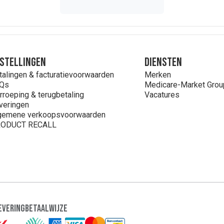
stellingen
Diensten
talingen & facturatievoorwaarden
Merken
Qs
Medicare-Market Grou
rroeping & terugbetaling
Vacatures
veringen
gemene verkoopsvoorwaarden
ODUCT RECALL
evering
Betaalwijze