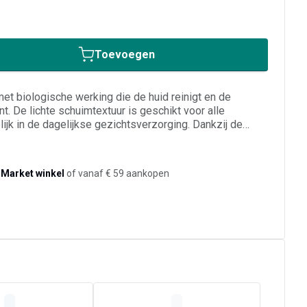
Toevoegen
t biologische werking die de huid reinigt en de
jnt. De lichte schuimtextuur is geschikt voor alle
jk in de dagelijkse gezichtsverzorging. Dankzij de
e peeling het huidevenwicht, terwijl de huid frisser en
n op de vochtige huid, kort laten inwerken en daarna
-Market winkel
of vanaf € 59 aankopen