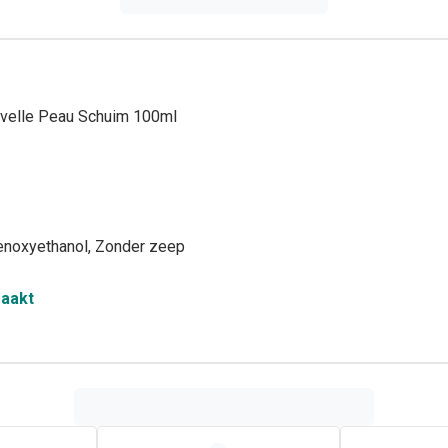
uvelle Peau Schuim 100ml
enoxyethanol, Zonder zeep
maakt