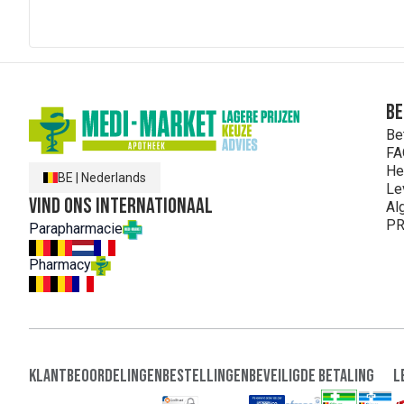
Be
Be
FA
He
BE
|
Nederlands
Le
Vind ons internationaal
Al
PR
Parapharmacie
Pharmacy
Klantbeoordelingen
Bestellingen
Beveiligde Betaling
L