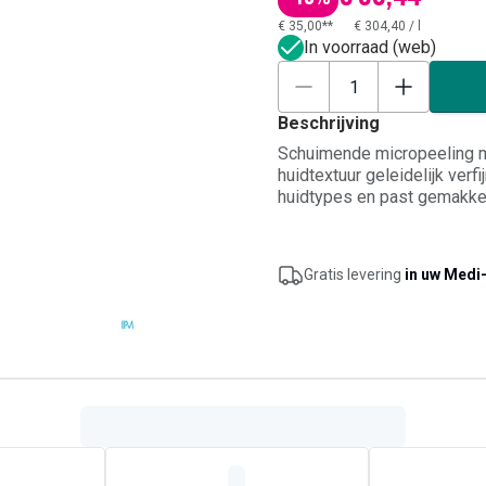
€ 35,00**
€ 304,40
/
l
In voorraad (web)
Beschrijving
Schuimende micropeeling me
huidtextuur geleidelijk verfi
huidtypes en past gemakkeli
neutrale pH respecteert dez
gladder aanvoelt. Aanbrenge
zorgvuldig afspoelen.
Gratis levering
in uw Medi