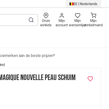
BE
|
Nederlands
0
Onze
Mijn
Mijn
Mijn
winkels
account
wensenlijst
winkelmand
ciemerken aan de beste prijzen*
0ml
Magique Nouvelle Peau Schuim