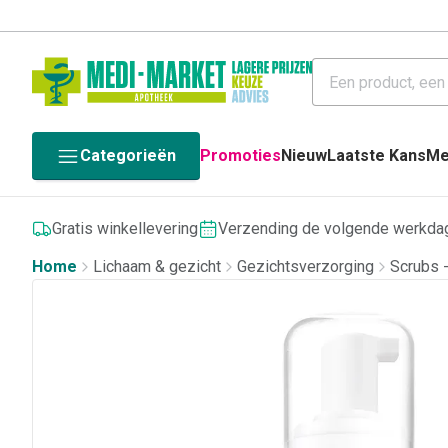
Categorieën
Promoties
Nieuw
Laatste Kans
Me
Gratis winkellevering
Verzending de volgende werkda
Home
Lichaam & gezicht
Gezichtsverzorging
Scrubs 