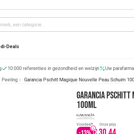
di-Deals
g
10.000 referenties in gezondheid en welzijn
Uw parafarma
- Peeling
Garancia Pschitt Magique Nouvelle Peau Schuim 10
Garancia Pschitt 
100ml
Voordeel*
Onze prijs
€ 30,44
-
13
%