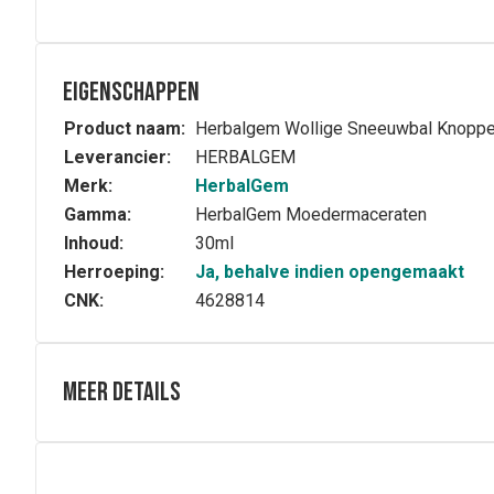
Eigenschappen
Product naam:
Herbalgem Wollige Sneeuwbal Knoppe
Leverancier:
HERBALGEM
Merk:
HerbalGem
Gamma:
HerbalGem Moedermaceraten
Inhoud:
30ml
Herroeping:
Ja, behalve indien opengemaakt
CNK:
4628814
Meer details
Volledige beschrijving
De sneeuwbal (viburnum) is een struik die leeft op luch
een echte longdrager. Nuttig voor uw ademhalingscomfor
Samenstelling