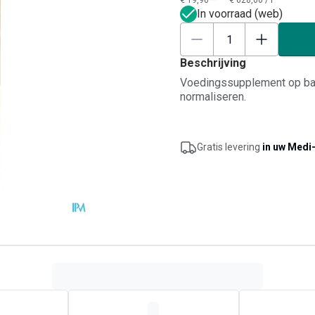
€ 19,90**
€ 628,00
/
l
In voorraad (web)
Beschrijving
Voedingssupplement op bas
normaliseren.
Gratis levering
in uw Medi