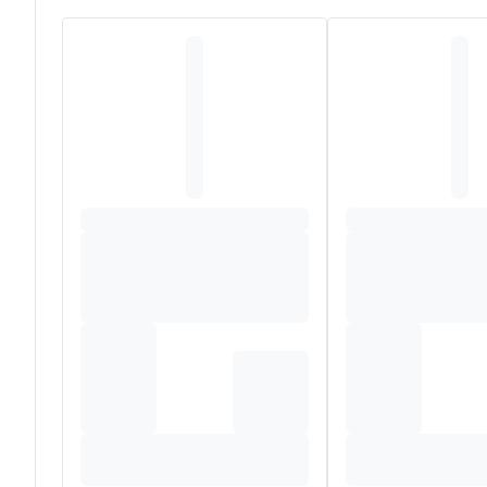
Samenstelling: knoppen van de sneeuwbal.
*Ingrediënt uit de biologische landbouw (Certisys BE-BI