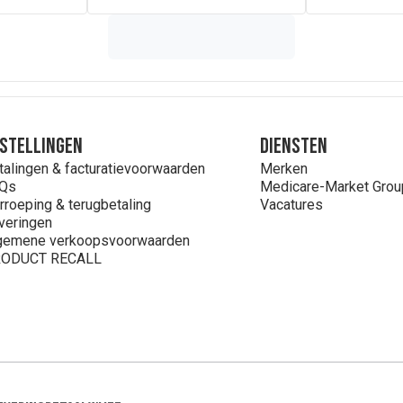
stellingen
Diensten
talingen & facturatievoorwaarden
Merken
Qs
Medicare-Market Grou
rroeping & terugbetaling
Vacatures
veringen
gemene verkoopsvoorwaarden
ODUCT RECALL