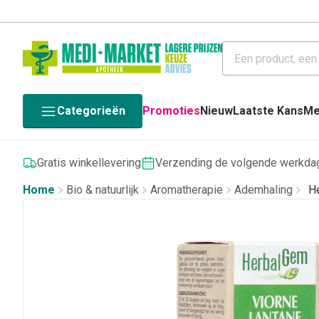
Categorieën
Promoties
Nieuw
Laatste Kans
Me
Gratis winkellevering
Verzending de volgende werkda
Home
Bio & natuurlijk
Aromatherapie
Ademhaling
H