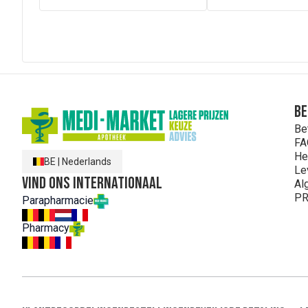
Be
Be
FA
He
BE
|
Nederlands
Le
Vind ons internationaal
Al
PR
Parapharmacie
Pharmacy