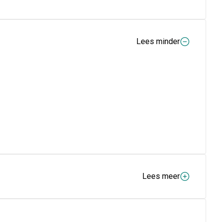
Lees minder
Lees meer
 een verzachtende invloed heeft op de luchtwegen, het is