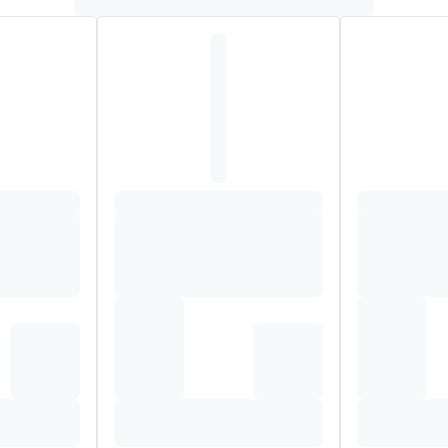
O-1 controle) - BIO betekent: uit de biologische landbouw (Certi