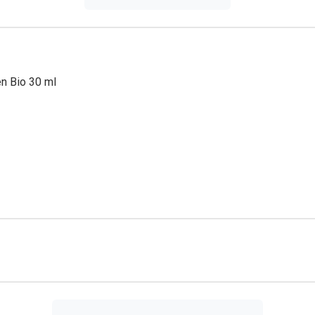
n Bio 30 ml
tige plekken zoals open plekken. Het is dan ook normaal dat het
t in alle seizoenen.