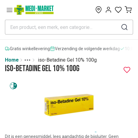
0
Gratis winkellevering
Verzending de volgende werkdag
10.000
Home
iso-Betadine Gel 10% 100g
Toggle menu
More
iso-Betadine Gel 10% 100g
Dit is een geneesmiddel, lees aandachtig de bijsluiter. Geen