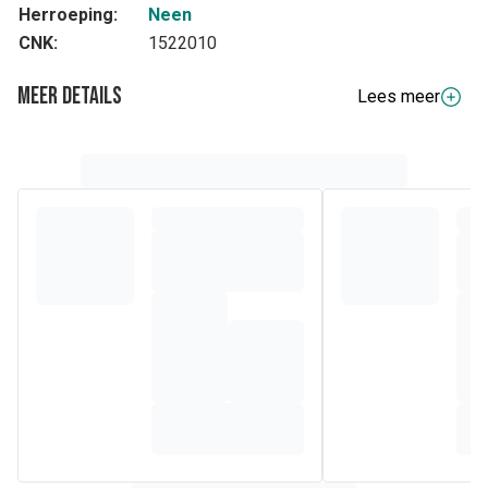
Herroeping:
Neen
CNK:
1522010
Meer details
Lees meer
Volledige beschrijving
iso-Betadine® bevat polyvidone-jodium afgekort PVP-I en
wordt ook wel een ""breed spectrum ontsmettingsmiddel""
genoemd omdat het alle microben doodt (bacteriën,
schimmels, virussen).