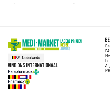
Be
Be
FA
He
BE
|
Nederlands
Le
Vind ons internationaal
Al
PR
Parapharmacie
Pharmacy