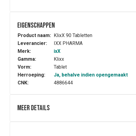
Eigenschappen
Product naam:
KlixX 90 Tabletten
Leverancier:
IXX PHARMA
Merk:
ixX
Gamma:
Klixx
Vorm:
Tablet
Herroeping:
Ja, behalve indien opengemaakt
CNK:
4886644
Meer details
Volledige beschrijving
Chroom draagt bij tot een normaal metabolisme en tot h
Samenstelling
KlixX bevat per tablet 187,5 µg chroom (47% RI), onder 