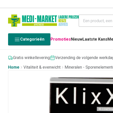
Categorieën
Promoties
Nieuw
Laatste Kans
Me
Gratis winkellevering
Verzending de volgende werkda
Home
Vitaliteit & evenwicht
Mineralen - Sporenelement