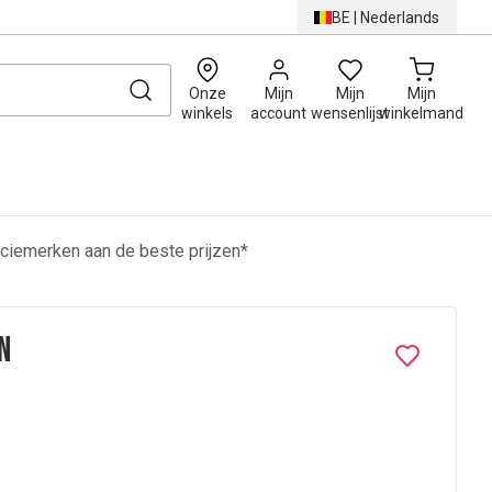
BE
|
Nederlands
0
Onze
Mijn
Mijn
Mijn
winkels
account
wensenlijst
winkelmand
ciemerken aan de beste prijzen*
n