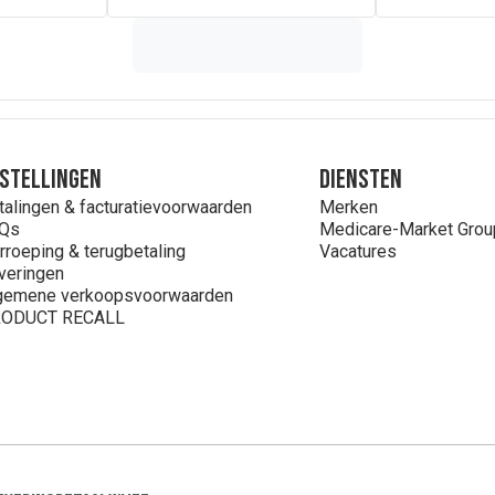
stellingen
Diensten
talingen & facturatievoorwaarden
Merken
Qs
Medicare-Market Grou
rroeping & terugbetaling
Vacatures
veringen
gemene verkoopsvoorwaarden
ODUCT RECALL