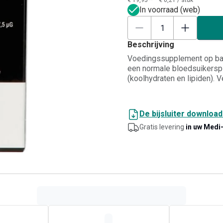
€ 19,95**
€ 0,21
/
stuk
In voorraad (web)
Beschrijving
Voedingssupplement op basi
een normale bloedsuikerspi
(koolhydraten en lipiden). V
De bijsluiter downloa
Gratis levering
in uw Medi