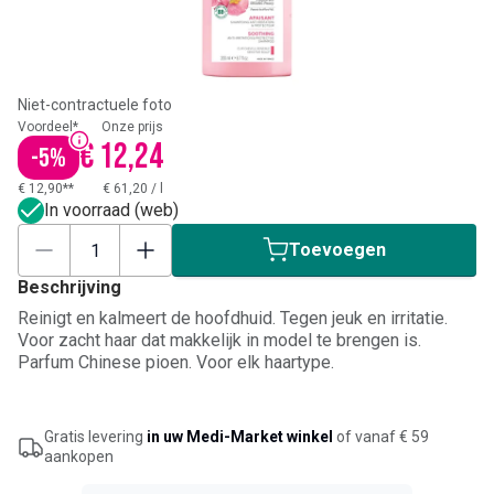
Niet-contractuele foto
Voordeel*
Onze prijs
€ 12,24
-
5
%
€ 12,90**
€ 61,20
/
l
In voorraad (web)
Toevoegen
Beschrijving
Reinigt en kalmeert de hoofdhuid. Tegen jeuk en irritatie.
Voor zacht haar dat makkelijk in model te brengen is.
Parfum Chinese pioen. Voor elk haartype.
Gratis levering
in uw Medi-Market winkel
of vanaf € 59
aankopen