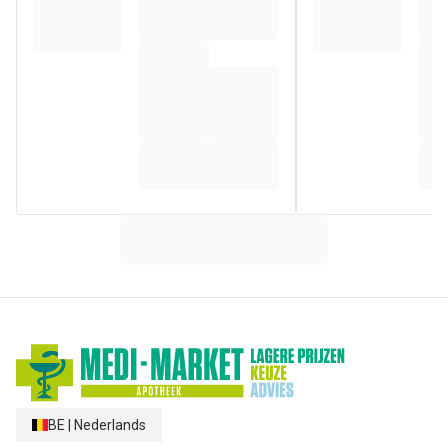
bewezen ontspannende eigenschappen kalmeert de
zintuigen.
Samenstelling
WATER (AQUA)*. DISODIUM LAURETH SULFOSUCCINATE.
CETEARETH-6 MYRISTYL GLYCOL. COCO-BETAINE. DECYL
GLUCOSIDE*. PROPYLENE GLYCOL*. PAEONIA
LACTIFLORA ROOT EXTRACT*. CAPRYLYL GLYCOL. CITRIC
ACID*. FRAGRANCE (PARFUM). POLYQUATERNIUM-22.
RED 33 (CI 172). SODIUM BENZOATE. TRISODIUM
ETHYLENEDIAMINE DISUCCINATE
BE
|
Nederlands