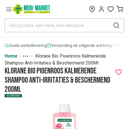
0
Gratis winkellevering
Verzending de volgende werkdag
10.000
Home
Klorane Bio Pioenroos Kalmerende
Toggle menu
More
Shampoo Anti-Irritaties & Beschermend 200Ml
Klorane Bio Pioenroos Kalmerende
Shampoo Anti-Irritaties & Beschermend
200Ml