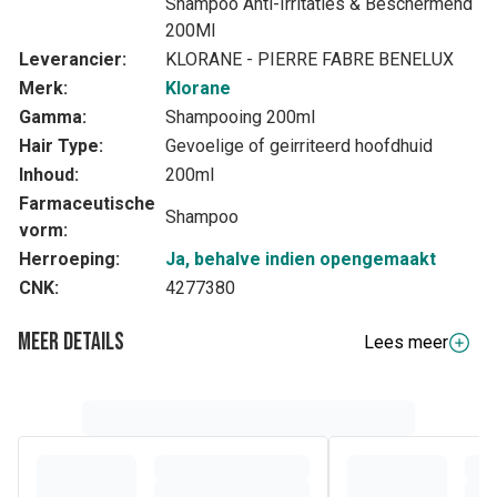
Shampoo Anti-Irritaties & Beschermend
200Ml
Leverancier:
KLORANE - PIERRE FABRE BENELUX
Merk:
Klorane
Gamma:
Shampooing 200ml
Hair Type:
Gevoelige of geirriteerd hoofdhuid
Inhoud:
200ml
Farmaceutische
Shampoo
vorm:
Herroeping:
Ja, behalve indien opengemaakt
CNK:
4277380
Meer details
Lees meer
Volledige beschrijving
Zijn formule met fysiologische pH reinigt de gevoelige en
geïrriteerde hoofdhuid in alle zachtheid. Dankzij het
Pioenroosextract wordt de hoofdhuid meteen na het
wassen gekalmeerd. Dit effect houdt bovendien minstens
24u lang stand. Het frisse parfum met wetenschappelijk