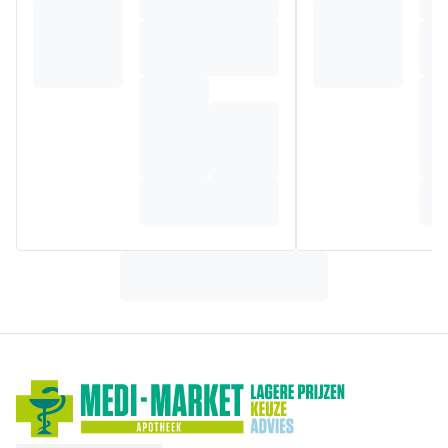
krabben door droogheid en helpt tegen terugval naar een
zeer droge huid. Aqua Posae Filiformis en Microresyl in de
formule dragen bij aan een evenwichtig huidmicrobioom,
essentieel voor een gezond-uitziende huid. Voor het hele
gezin.
Samenstelling
AQUA / WATER / EAU • BUTYROSPERMUM PARKII BUTTER
/ SHEA BUTTER • GLYCERIN • DIMETHICONE •
NIACINAMIDE • CETEARYL ALCOHOL • BRASSICA
CAMPESTRIS SEED OIL / RAPESEED SEED OIL •
GLYCERYL STEARATE • AMMONIUM
POLYACRYLOYLDIMETHYL TAURATE • PEG-1 STEARATE •
PROPANEDIOL • OPHIOPOGON JAPONICUS ROOT
EXTRACT • PISUM SATIVUM EXTRACT / PEA EXTRACT •
SORBITAN TRISTEARATE • DIMETHICONOL • PEG-2
METHYL GLUCOSE SESQUISTEARATE • SODIUM
CHLORIDE • CYCLODEXTRIN • MANNOSE • COCO-BETAINE
• DISODIUM EDTA • CAPRYLOYL GLYCINE • CAPRYLYL
GLYCOL • VITREOSCILLA FERMENT • MALTODEXTRIN •
XANTHAN GUM • TOCOPHEROL • PENTAERYTHRITYL
TETRA-DI-T-BUTYL HYDROXYHYDROCINNAMATE (F.I.L.
N76753/1).