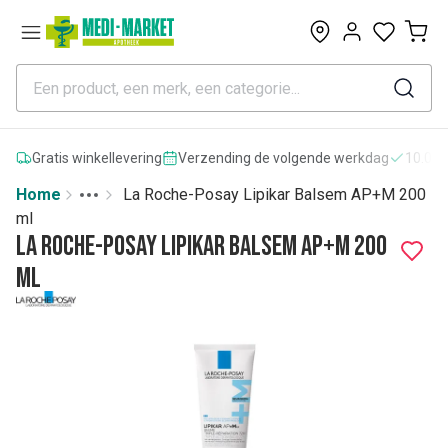
0
Gratis winkellevering
Verzending de volgende werkdag
10.000
Home
La Roche-Posay Lipikar Balsem AP+M 200
Toggle menu
More
ml
La Roche-Posay Lipikar Balsem AP+M 200
ml