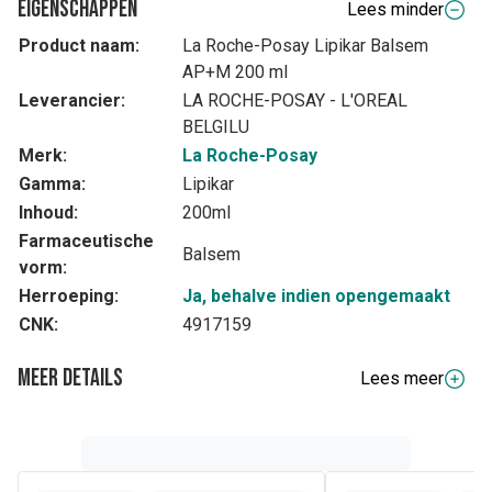
Eigenschappen
Lees minder
Product naam:
La Roche-Posay Lipikar Balsem
AP+M 200 ml
Leverancier:
LA ROCHE-POSAY - L'OREAL
BELGILU
Merk:
La Roche-Posay
Gamma:
Lipikar
Inhoud:
200ml
Farmaceutische
Balsem
vorm:
Herroeping:
Ja, behalve indien opengemaakt
CNK:
4917159
Meer details
Lees meer
Volledige beschrijving
Lipikar Balsem AP+M is een voedende en herstellende
verzorging voor een droge huid met neiging tot atopisch
eczeem. Het verzacht de huid onmiddellijk, vermindert het