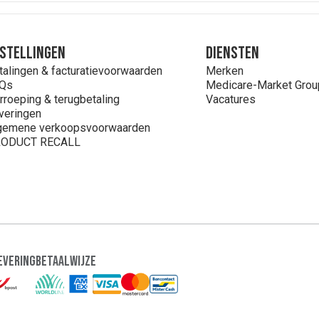
stellingen
Diensten
talingen & facturatievoorwaarden
Merken
Qs
Medicare-Market Grou
rroeping & terugbetaling
Vacatures
veringen
gemene verkoopsvoorwaarden
ODUCT RECALL
evering
Betaalwijze