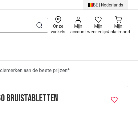
BE
|
Nederlands
0
Onze
Mijn
Mijn
Mijn
winkels
account
wensenlijst
winkelmand
ciemerken aan de beste prijzen*
60 Bruistabletten