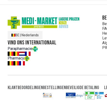
Be
Be
FA
He
BE
|
Nederlands
Le
Vind ons internationaal
Al
PR
Parapharmacie
Pharmacy
Klantbeoordelingen
Bestellingen
Beveiligde Betaling
L