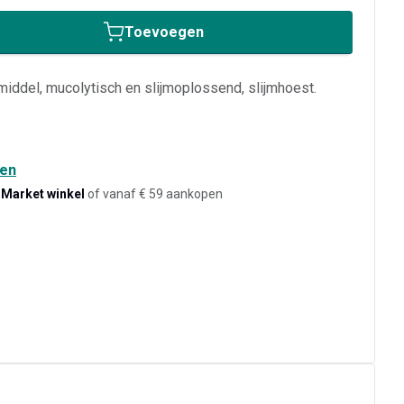
Toevoegen
middel, mucolytisch en slijmoplossend, slijmhoest.
den
-Market winkel
of vanaf € 59 aankopen