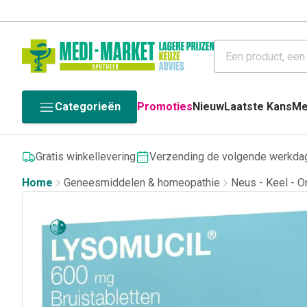
Categorieën
Promoties
Nieuw
Laatste Kans
Me
Gratis winkellevering
Verzending de volgende werkda
Home
Geneesmiddelen & homeopathie
Neus - Keel - O