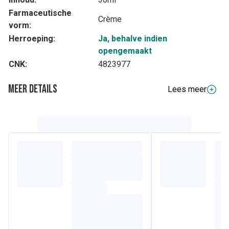
Farmaceutische
Crème
vorm:
Herroeping:
Ja, behalve indien
opengemaakt
CNK:
4823977
Meer details
Lees meer
Volledige beschrijving
Een vloeibare BB-crème met hoge tolerantie voor een
natuurlijke dekking die lang houdt.
BB-crème tint 4 voor de meest gevoelige getinte huid, met
een formule bestaande uit 97% natuurlijke ingrediënten die
de opperhuid beschermt zonder die te verstikken. De
vloeibare textuur laat zich gemakkelijk aanbrengen en biedt
een natuurlijke dekking voor langdurig resultaat.
Samenstelling
AQUA (WATER), PROPANEDIOL, CAPRYLIC/CAPRIC
TRIGLYCERIDE, DICAPRYLYL CARBONATE, CETEARYL
ALCOHOL, GLYCERIN, SYNTHETIC FLUORPHLOGOPITE,
LAUROYL LYSINE, AVENA SATIVA (OAT) KERNEL