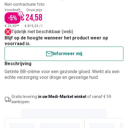
Niet-contractuele foto
Voordeel*
Onze prijs
€ 24,58
-
5
%
€ 25,90**
€ 819,33
/
l
Tijdelijk niet beschikbaar (web)
Blijf op de hoogte wanneer het product weer op
voorraad is.
Informeer mij
Beschrijving
Getinte BB-crème voor een gezonde gloed. Werkt als een
echte verzorging voor droge en gevoelige huid.
Gratis levering
in uw Medi-Market winkel
of vanaf € 59
aankopen