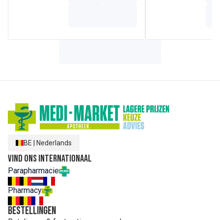
EXTRACT*, HYDROGENATED VEGETABLE OIL,
MICROCRYSTALLINE CELLULOSE, TOCOPHEROL,
GLYCERYL CAPRYLATE, XANTHAN GUM, CELLULOSE GUM,
CETEARYL GLUCOSIDE, SODIUM STEAROYL GLUTAMATE,
CITRIC ACID, SODIUM PHYTATE, SODIUM HYDROXIDE,
SODIUM DEHYDROACETATE, SODIUM BENZOATE, P-
ANISIC ACID, CI 77492 (IRON OXIDES), CI 77891
(TITANIUM DIOXIDE), CI 77491 (IRON OXIDES), CI 77499
(IRON OXIDES), PARFUM (FRAGRANCE).
*ingrediënten van biologische landbouw *organische
ingrediënten
BE
|
Nederlands
Vind ons internationaal
Parapharmacie
Pharmacy
Bestellingen