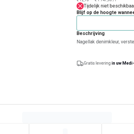
€ 12,10**
€ 1.147,00
/
l
Tijdelijk niet beschikba
Blijf op de hoogte wanne
Beschrijving
Nagellak denimkleur, verst
Gratis levering
in uw Medi