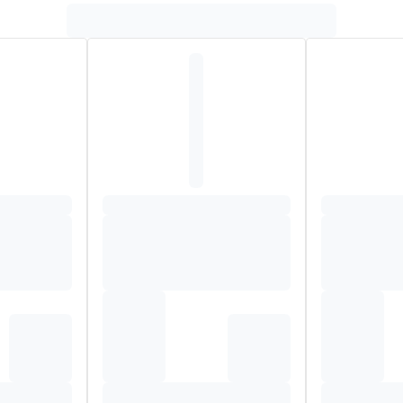
 DIOXASILANE , DIMETHYL SULFONE , CRITHMUM MARITIM
NE-TRIGLYCERIDE , DIETHYLHEXYL-NATRIUMSULFOSUCCINAA
BINEZUUR , TITANIUMDIOXIDE (CI 77891) , FERRIC AMMONIUM
 , GEEL 5 LAKE (CI 1914)