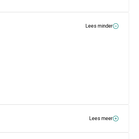
Lees minder
Lees meer
OLYMEER, ACETYL TRIBUTYL CITRAAT , ALCOHOL ,