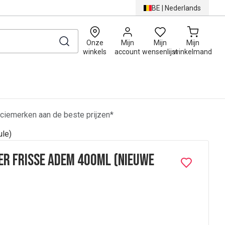
BE
|
Nederlands
0
Onze
Mijn
Mijn
Mijn
winkels
account
wensenlijst
winkelmand
ciemerken aan de beste prijzen*
le)
r Frisse Adem 400ml (nieuwe