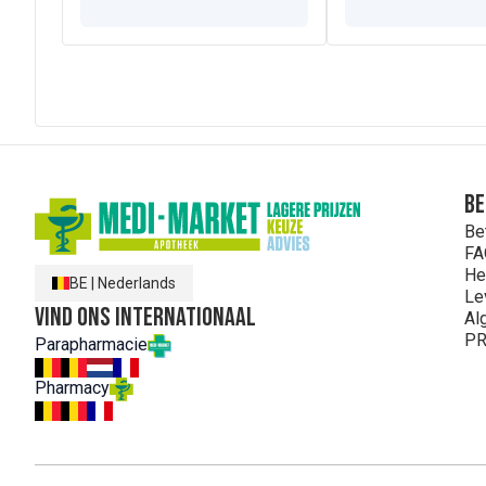
Be
Be
FA
He
BE
|
Nederlands
Le
Vind ons internationaal
Al
PR
Parapharmacie
Pharmacy