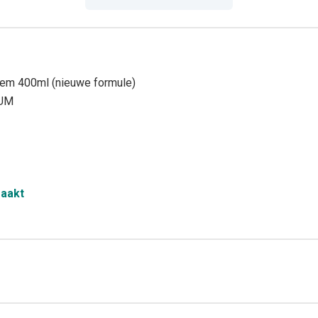
em 400ml (nieuwe formule)
IUM
maakt
Cl, Polyglyceryl-4 Caprate, Zinc Lactate, Aroma, Sodium Fluoride