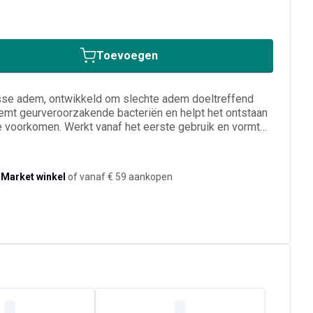
Toevoegen
sse adem, ontwikkeld om slechte adem doeltreffend
remt geurveroorzakende bacteriën en helpt het ontstaan
 voorkomen. Werkt vanaf het eerste gebruik en vormt
op het dagelijks poetsen. Geschikt voor volwassenen die
vervolledigen met een langdurig fris gevoel.
-Market winkel
of vanaf € 59 aankopen