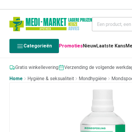
Categorieën
Promoties
Nieuw
Laatste Kans
Me
Gratis winkellevering
Verzending de volgende werkda
Home
Hygiëne & seksualiteit
Mondhygiëne
Mondspoe