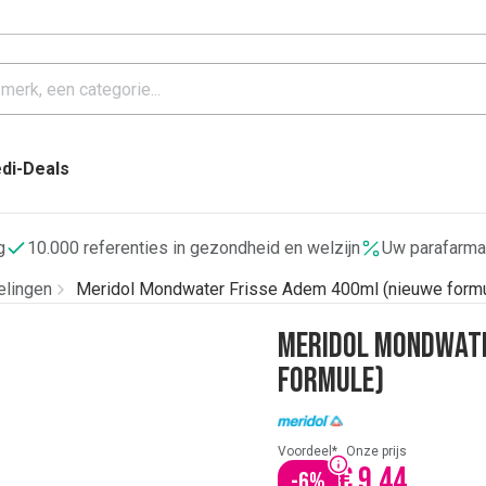
di-Deals
g
10.000 referenties in gezondheid en welzijn
Uw parafarma
lingen
Meridol Mondwater Frisse Adem 400ml (nieuwe formu
Meridol Mondwate
formule)
Voordeel*
Onze prijs
€ 9,44
-
6
%