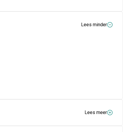
Lees minder
Lees meer
, Cocamidopropyl Betaine, Saccharin, Sucralose, CI 4251.