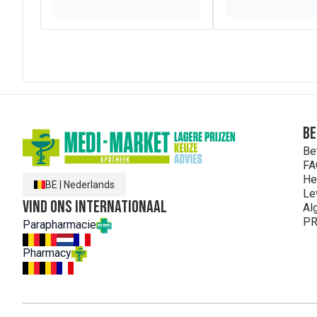
Be
Be
FA
He
BE
|
Nederlands
Le
Vind ons internationaal
Al
PR
Parapharmacie
Pharmacy