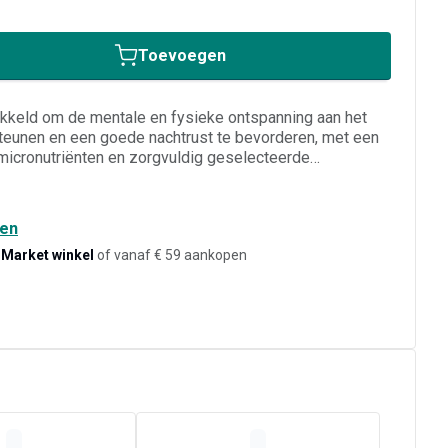
Toevoegen
keld om de mentale en fysieke ontspanning aan het
teunen en een goede nachtrust te bevorderen, met een
micronutriënten en zorgvuldig geselecteerde
gen aan avondlijke relaxatie. De samenstelling verenigt
eve vormen van vitamine B6 en B12, vitamine C en
dheid te verminderen en een normale psychologische
den
xtracten van passiebloem en saffraan vervolledigen de
-Market winkel
of vanaf € 59 aankopen
et tot rust brengen van het zenuwstelsel en de
jke rust. Geschikt voor inname ’s avonds, glutenvrij,
schikt voor veganistische voedingspatronen en eenvoudig
e gericht op zenuwevenwicht en welzijn vóór het