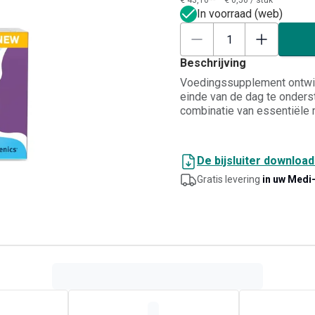
€ 43,10**
€ 0,56
/
stuk
In voorraad (web)
Beschrijving
Voedingssupplement ontwik
einde van de dag te onders
combinatie van essentiële 
plantenextracten die bijdra
magnesium en zink met acti
folaat, die helpen vermoei
De bijsluiter downloa
functie te ondersteunen. E
Gratis levering
in uw Medi
formule en dragen bij aan h
voorbereiding op de nachteli
lactosevrij en sojavrij, ge
te integreren in een routin
slapengaan.