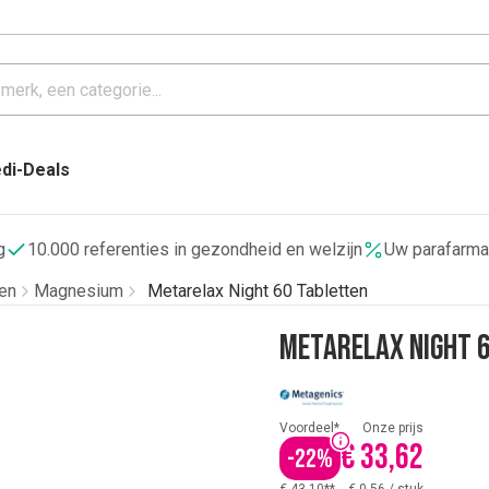
di-Deals
g
10.000 referenties in gezondheid en welzijn
Uw parafarma
en
Magnesium
Metarelax Night 60 Tabletten
Metarelax Night 
Voordeel*
Onze prijs
€ 33,62
-
22
%