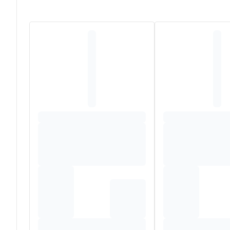
Ingrediënt
Vorm
Magnesium
Magnesium
Magnesium
Vitamine B6
Pyridoxal-
Vitamine B12
Methylcob
Vitamine C
L-Ascorbin
Folaat
Calcium-L-
Zink
Zinkbisgly
Passiebloemextract (Passiflora incarnata L.)
Saffraanextract (Crocus sativus L.)
Hulpstoffen
Microkristallijne cellulose
Stearinezuur
Magnesiumcarbonaat
Magnesiumzouten van vetzuren
Siliciumdioxide
Dicalciumfosfaat