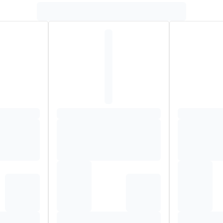
Hoeveelheid
% RI
6 mg
16 %*
glycerofosfaat
bisglycinaat
5-fosfaat
1 mg
71 %*
alamine
25 µg
1 %*
ezuur
4 mg
5 %*
methylfolaat
14 µg
7 %*
cinaat
1 mg
1 %*
6 mg
28 mg