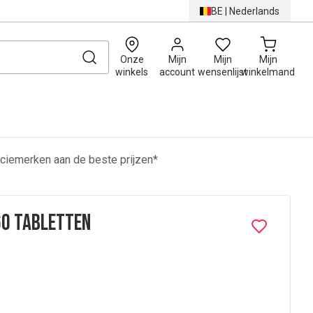
BE
|
Nederlands
0
Onze
Mijn
Mijn
Mijn
winkels
account
wensenlijst
winkelmand
ciemerken aan de beste prijzen*
60 Tabletten