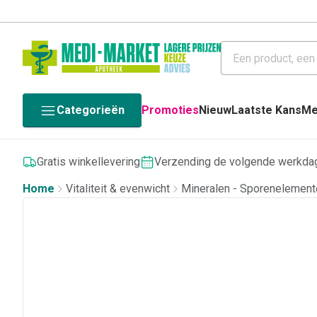
Categorieën
Promoties
Nieuw
Laatste Kans
Me
Gratis winkellevering
Verzending de volgende werkda
Home
Vitaliteit & evenwicht
Mineralen - Sporenelement