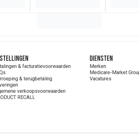
stellingen
Diensten
talingen & facturatievoorwaarden
Merken
Qs
Medicare-Market Grou
rroeping & terugbetaling
Vacatures
veringen
gemene verkoopsvoorwaarden
ODUCT RECALL