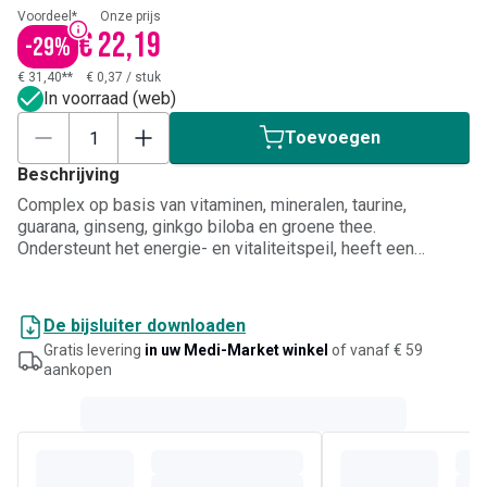
Voordeel*
Onze prijs
€ 22,19
-
29
%
€ 31,40**
€ 0,37
/
stuk
In voorraad (web)
Toevoegen
Beschrijving
Complex op basis van vitaminen, mineralen, taurine,
guarana, ginseng, ginkgo biloba en groene thee.
Ondersteunt het energie- en vitaliteitspeil, heeft een
positief effect op het immuunsysteem en draagt bij tot een
normaal geheugen. Ook geïndiceerd bij stress.
De bijsluiter downloaden
Gratis levering
in uw Medi-Market winkel
of vanaf € 59
aankopen