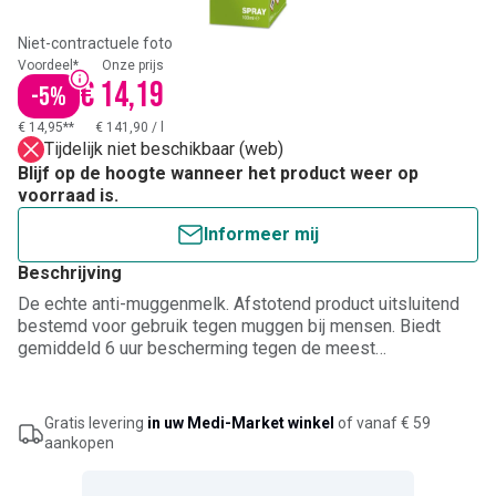
Niet-contractuele foto
Voordeel*
Onze prijs
€ 14,19
-
5
%
€ 14,95**
€ 141,90
/
l
Tijdelijk niet beschikbaar (web)
Blijf op de hoogte wanneer het product weer op
voorraad is.
Informeer mij
Beschrijving
De echte anti-muggenmelk. Afstotend product uitsluitend
bestemd voor gebruik tegen muggen bij mensen. Biedt
gemiddeld 6 uur bescherming tegen de meest
voorkomende soorten muggen in België en Luxemburg,
gemiddeld 3 uur tegen de gelekoortsmug (Aedes) en 4 uur
tegen de malariamug (Anopheles). Met DEET 30%. Voor
Gratis levering
in uw Medi-Market winkel
of vanaf € 59
volwassenen en kinderen vanaf 13 jaar oud.
aankopen