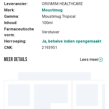
Leverancier:
ORIFARM HEALTHCARE
Merk:
Moustimug
Gamma:
Moustimug Tropical
Inhoud:
100ml
Farmaceutische
Verstuiver
vorm:
Herroeping:
Ja, behalve indien opengemaakt
CNK:
2193951
Meer details
Lees meer
Volledige beschrijving
MOUSTIMUG wijzigt het opsporingsproces van het insect.
MOUSTIMUG legt een laagje op de huid dat de kleur van de
ader, de temperatuur en de geur verbergt. De natuurlijke
extracten (lavendel, geranium, citroenkruid) bekrachtigen de
actie van DEET.
Breng vóór het aanbrengen van het afweermiddel eerst
zonnecrème aan. DEET remt de werking van zonnecrème,
kies dus voor een zonnecrème met een hogere UV-index