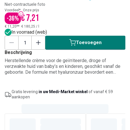
Niet-contractuele foto
Voordeel*
Onze prijs
€ 7,21
-
36
%
€ 11,20**
€ 180,25
/
l
In voorraad (web)
Toevoegen
Beschrijving
Herstellende crème voor de geïrriteerde, droge of
verzwakte huid van baby’s en kinderen, geschikt vanaf de
geboorte. De formule met hyaluronzuur bevordert een
kwalitatief huidherstel, terwijl panthenol het ongemakkelijke
gevoel onmiddellijk en langdurig verzacht. Koper en zink
helpen de opperhuid te zuiveren en Avocado Perseose®
Gratis levering
in uw Medi-Market winkel
of vanaf € 59
ondersteunt de huidbarrière. Breng plaatselijk aan op
aankopen
propere, droge zones, bij voorkeur twee keer per dag.
Dermatologisch en pediatrisch getest.