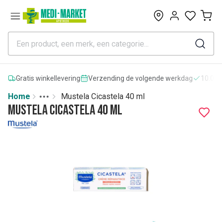
0
Gratis winkellevering
Verzending de volgende werkdag
10.000
Home
Mustela Cicastela 40 ml
Toggle menu
More
Mustela Cicastela 40 ml