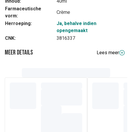
Inhoud:
40ml
Farmaceutische
Crème
vorm:
Herroeping:
Ja, behalve indien
opengemaakt
CNK:
3816337
Meer details
Lees meer
Volledige beschrijving
De
Cicastela® Herstellende crème
is ideaal voor alle
kleine dagelijkse kwaaltjes van baby's en kinderen, vanaf
(1).
de geboorte
Het
bevordert het kwaliteitsherstel van
de huid
(hyaluronzuur), v
erzacht onmiddellijk en
duurzaam het gevoel van ongemak
(Panthenol) en
zuivert de opperhuid (Koper-Zink).
Deze crème beschermt ook de huidbarrière en behoudt de
cellulaire rijkdom van de huid dankzij de Avocado
Perseose®. Dit verzorgingsproduct bevat
91%
ingrediënten van natuurlijke oorsprong
. De overige 9%
zorgen voor een aangename textuur en langdurige