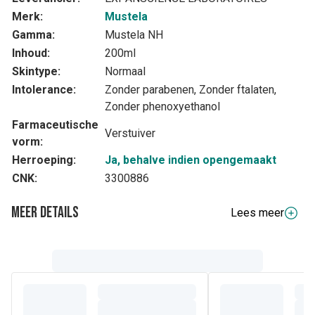
Merk:
Mustela
Gamma:
Mustela NH
Inhoud:
200ml
Skintype:
Normaal
Intolerance:
Zonder parabenen, Zonder ftalaten,
Zonder phenoxyethanol
Farmaceutische
Verstuiver
vorm:
Herroeping:
Ja, behalve indien opengemaakt
CNK:
3300886
Meer details
Lees meer
Volledige beschrijving
Deze verzorging is
multifunctioneel
voor het lichaam, de
(1)
hals en het haar van zuigelingen vanaf de geboorte
,
baby's en kinderen. Het
Verfrissende en stylingwater
met bio kamillewater
verfrist
en
parfumeert
de huid op
subtiele wijze. Het
vergemakkelijkt ook het borstelen