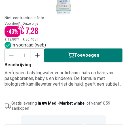
Niet-contractuele foto
Voordeel*
Onze prijs
€ 7,28
-
43
%
€ 12,80**
€ 36,40
/
l
In voorraad (web)
Toevoegen
Beschrijving
Verfrissend stylingwater voor lichaam, hals en haar van
pasgeborenen, baby’s en kinderen. De formule met
biologisch kamillewater verfrist de huid, geeft een subtiele
geur en vergemakkelijkt het doorkammen van het haar.
Geschikt voor gebruik vanaf de geboorte, bijvoorbeeld na
het wassen of om het haar snel in model te brengen. Bevat
Gratis levering
in uw Medi-Market winkel
of vanaf € 59
98% ingrediënten van natuurlijke oorsprong en is
aankopen
dermatologisch getest onder pediatrisch toezicht.