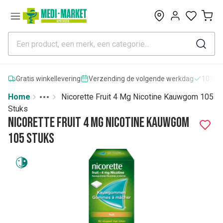
0
Gratis winkellevering
Verzending de volgende werkdag
10.000
Home
Nicorette Fruit 4 Mg Nicotine Kauwgom 105
Toggle menu
More
Stuks
Nicorette Fruit 4 Mg Nicotine Kauwgom
105 Stuks