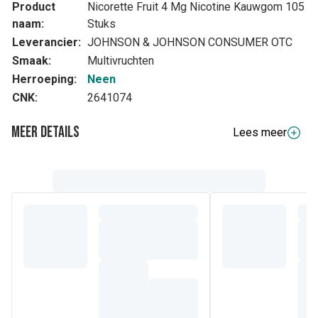
Product
Nicorette Fruit 4 Mg Nicotine Kauwgom 105
naam:
Stuks
Leverancier:
JOHNSON & JOHNSON CONSUMER OTC
Smaak:
Multivruchten
Herroeping:
Neen
CNK:
2641074
Meer details
Lees meer
Volledige beschrijving
Nicorette® Fruit Kauwgom is er voor die momenten waarop
u uw zin om te roken wilt onderdrukken. Nicorette®
Kauwgom Fruit is een aangewezen methode om zowel
onmiddellijk als geleidelijk aan te stoppen met roken. De
nicotine in de kauwgom is voor therapeutisch gebruik en
voldoende om uw ontwenningsverschijnselen onder
controle te houden. Om uw rookgewoonte te doorbreken
wordt een behandeling van tenminste drie maanden
aanbevolen. U bouwt uw behoefte geleidelijk af en kunt
stoppen wanneer 1 tot 2 kauwgoms per dag volstaan.
Combineer uw wilskracht en Nicorette® Fruit Kauwgom en