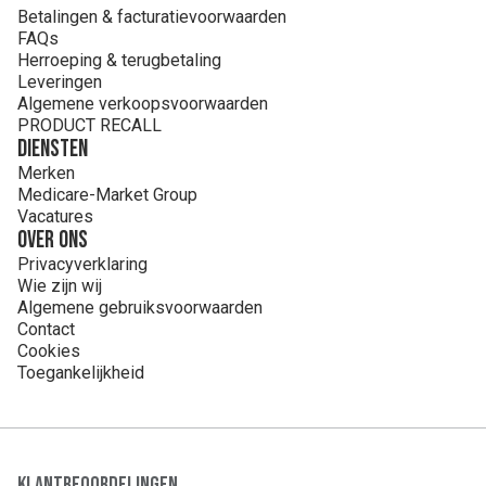
smaakstof (tuttifrutti), acaciagom, titaandioxide (E171),
Betalingen & facturatievoorwaarden
carnaubawas, chinolinegeel (E14), hypromellose, sucralose,
FAQs
polysorbaat 8 en gezuiverd water
Herroeping & terugbetaling
Leveringen
Algemene verkoopsvoorwaarden
PRODUCT RECALL
Diensten
Merken
Medicare-Market Group
Vacatures
Over ons
Privacyverklaring
Wie zijn wij
Algemene gebruiksvoorwaarden
Contact
Cookies
Toegankelijkheid
Klantbeoordelingen